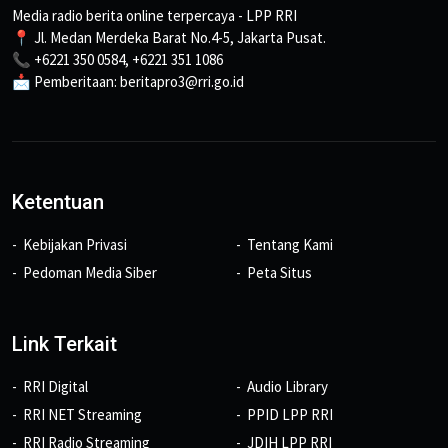
Media radio berita online terpercaya - LPP RRI
📍 Jl. Medan Merdeka Barat No.4-5, Jakarta Pusat.
📞 +6221 350 0584, +6221 351 1086
📩 Pemberitaan: beritapro3@rri.go.id
Ketentuan
Kebijakan Privasi
Tentang Kami
Pedoman Media Siber
Peta Situs
Link Terkait
RRI Digital
Audio Library
RRI NET Streaming
PPID LPP RRI
RRI Radio Streaming
JDIH LPP RRI