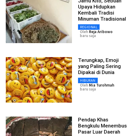
Jamu Kito, Sebuah
Upaya Hidupkan
Kembali Tradisi
Minuman Tradisional
REGIONAL
Oleh
Reja Aribowo
baru saja
Terungkap, Emoji
yang Paling Sering
Dipakai di Dunia
HIBURAN
Oleh
Mia Turohmah
baru saja
Pendap Khas
Bengkulu Menembus
Pasar Luar Daerah