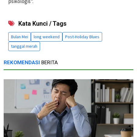
psikologis".
Kata Kunci / Tags
Bulan Mei
long weekend
Post-Holiday Blues
tanggal merah
REKOMENDASI
BERITA