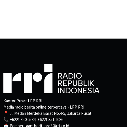
Kantor Pusat LPP RRI
Media radio berita online terpercaya - LPP RRI
📍 Jl. Medan Merdeka Barat No.4-5, Jakarta Pusat.
📞 +6221 350 0584, +6221 351 1086
📩 Pemberitaan: beritapro3@rri.go.id