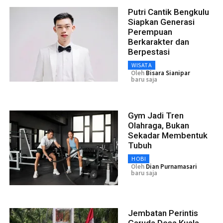
Putri Cantik Bengkulu
Siapkan Generasi
Perempuan
Berkarakter dan
Berpestasi
WISATA
Oleh
Bisara Sianipar
baru saja
Gym Jadi Tren
Olahraga, Bukan
Sekadar Membentuk
Tubuh
HOBI
Oleh
Dian Purnamasari
baru saja
Jembatan Perintis
Garuda Desa Kuala