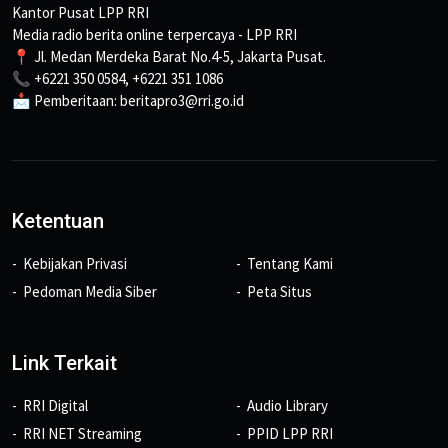
Kantor Pusat LPP RRI
Media radio berita online terpercaya - LPP RRI
📍 Jl. Medan Merdeka Barat No.4-5, Jakarta Pusat.
📞 +6221 350 0584, +6221 351 1086
📩 Pemberitaan: beritapro3@rri.go.id
Ketentuan
Kebijakan Privasi
Tentang Kami
Pedoman Media Siber
Peta Situs
Link Terkait
RRI Digital
Audio Library
RRI NET Streaming
PPID LPP RRI