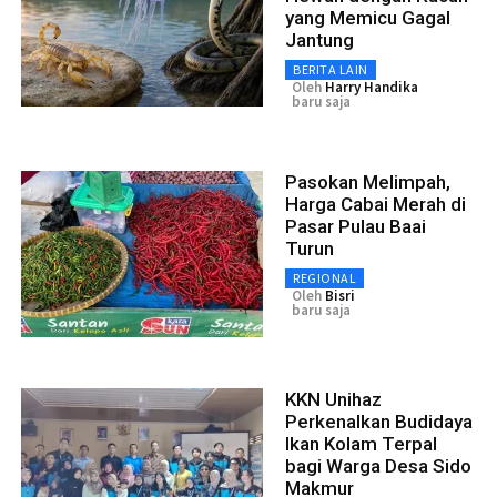
yang Memicu Gagal
Jantung
BERITA LAIN
Oleh
Harry Handika
baru saja
Pasokan Melimpah,
Harga Cabai Merah di
Pasar Pulau Baai
Turun
REGIONAL
Oleh
Bisri
baru saja
KKN Unihaz
Perkenalkan Budidaya
Ikan Kolam Terpal
bagi Warga Desa Sido
Makmur