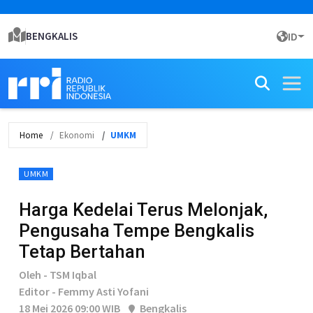
BENGKALIS
ID
Home
Ekonomi
UMKM
UMKM
Harga Kedelai Terus Melonjak,
Pengusaha Tempe Bengkalis
Tetap Bertahan
Oleh - TSM Iqbal
Editor - Femmy Asti Yofani
18 Mei 2026 09:00 WIB
Bengkalis