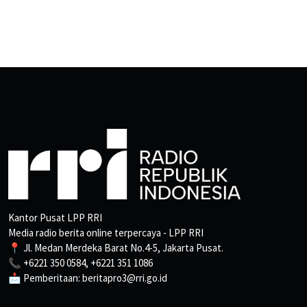
Kantor Pusat LPP RRI
Media radio berita online terpercaya - LPP RRI
📍 Jl. Medan Merdeka Barat No.4-5, Jakarta Pusat.
📞 +6221 350 0584, +6221 351 1086
📩 Pemberitaan: beritapro3@rri.go.id