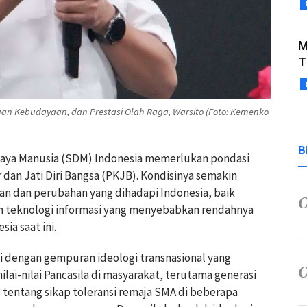
M
T
uan Kebudayaan, dan Prestasi Olah Raga, Warsito (Foto: Kemenko
B
ya Manusia (SDM) Indonesia memerlukan pondasi
dan Jati Diri Bangsa (PKJB). Kondisinya semakin
n dan perubahan yang dihadapi Indonesia, baik
un teknologi informasi yang menyebabkan rendahnya
a saat ini.
ai dengan gempuran ideologi transnasional yang
ilai-nilai Pancasila di masyarakat, terutama generasi
3 tentang sikap toleransi remaja SMA di beberapa