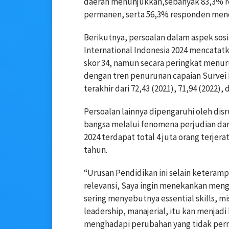
daerah menunjukkan,sebanyak 83,3% r
permanen, serta 56,3% responden mendu
Berikutnya, persoalan dalam aspek sosia
International Indonesia 2024 mencatatk
skor 34, namun secara peringkat menurun
dengan tren penurunan capaian Survei P
terakhir dari 72,43 (2021), 71,94 (2022)
Persoalan lainnya dipengaruhi oleh di
bangsa melalui fenomena perjudian da
2024 terdapat total 4 juta orang terjer
tahun.
“Urusan Pendidikan ini selain keteram
relevansi, Saya ingin menekankan mengena
sering menyebutnya essential skills, 
leadership, manajerial, itu kan menjadi
menghadapi perubahan yang tidak perna