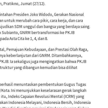
Pratikno, Jumat (27/12).
intahan Presiden Joko Widodo, Gerakan Nasional
 untuk merubah cara pikir, cara kerja, dan cara
judkan SDM unggul dan bangsa yang berdaya saing.
wo Subianto, GNRM bertransformasi ke PKJB
da Asta Cita ke 1, 4, dan 8.
tal, Pemajuan Kebudayaan, dan Prestasi Olah Raga,
inya keberlanjutan dari GNRM. Ditambahkannya,
KJB. Ia sekaligus juga mengingatkan bahwa PKJB
struktur yang dibangun kemudian bisa dilihat
 berhasil menuntaskan pembentukan Gugus Tugas
/Kota. Ini menunjukkan keselarasan gerak langkah
 itu, Indeks Capaian Revolusi Mental (ICRM) yang
akan Indonesia Melayani, Indonesia Bersih, Indonesia