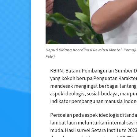
Deputi Bidang Koordinasi Revolusi Mental, Pemaj
PMK)
KBRN, Batam: Pembangunan Sumber Da
yang kokoh berupa Penguatan Karakter 
mendesak mengingat berbagai tantanga
aspek ideologis, sosial-budaya, maup
indikator pembangunan manusia Indonesi
Persoalan pada aspek ideologis ditand
lambat laun melunturkan internalisasi n
muda. Hasil survei Setara Institute 202