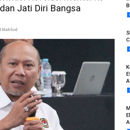
B
dan Jati Diri Bangsa
ul Mahfud
S
C
K
E
A
M
E
A