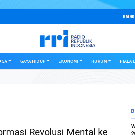
RRINE
AGA
GAYA HIDUP
EKONOMI
HUKUM
PIALA 
B
W
rmasi Revolusi Mental ke
2