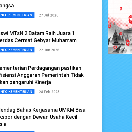
angsa
27 Jul 2026
INFO KEMENTERIAN
iswi MTsN 2 Batam Raih Juara 1
erdas Cermat Gebyar Muharram
22 Jun 2026
INFO KEMENTERIAN
ementerian Perdagangan pastikan
fisiensi Anggaran Pemerintah Tidak
kan pengaruhi Kinerja
28 Feb 2025
INFO KEMENTERIAN
endag Bahas Kerjasama UMKM Bisa
kspor dengan Dewan Usaha Kecil
sia