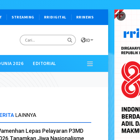
×
T
STREAMING
RRIDIGITAL
RRINEWS
ID
DUNIA 2026
EDITORIAL
ERITA
LAINNYA
amenhan Lepas Pelayaran P3MD
026 Tanamkan Jiwa Nasionalisme