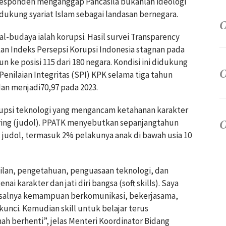
esponden menganggap Pancasila bukanlah ideologi
kung syariat Islam sebagai landasan bernegara.
l-budaya ialah korupsi. Hasil survei Transparency
an Indeks Persepsi Korupsi Indonesia stagnan pada
 ke posisi 115 dari 180 negara. Kondisi ini didukung
enilaian Integritas (SPI) KPK selama tiga tahun
, dan menjadi70,97 pada 2023.
srupsi teknologi yang mengancam ketahanan karakter
ring (judol). PPATK menyebutkan sepanjangtahun
at judol, termasuk 2% pelakunya anak di bawah usia 10
pilan, pengetahuan, penguasaan teknologi, dan
i karakter dan jati diri bangsa (soft skills). Saya
misalnya kemampuan berkomunikasi, bekerjasama,
 kunci. Kemudian skill untuk belajar terus
h berhenti”, jelas Menteri Koordinator Bidang