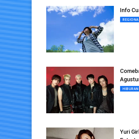
Info Cu
REGIONA
Comebac
Agustu
HIBURAN
Yuri Gi