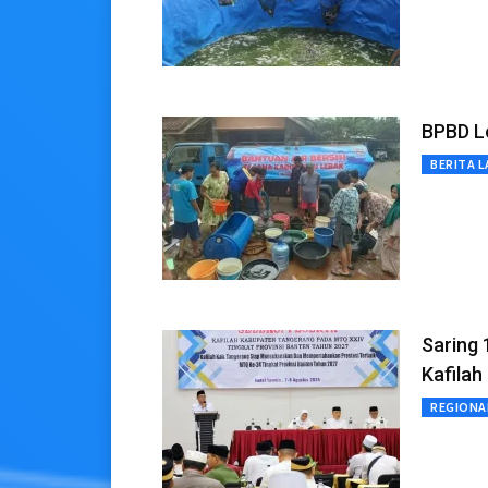
BPBD Le
BERITA L
Saring
Kafila
REGIONA