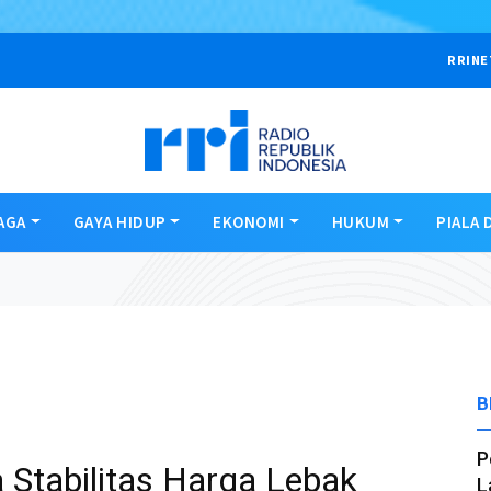
RRINE
AGA
GAYA HIDUP
EKONOMI
HUKUM
PIALA 
B
P
Stabilitas Harga Lebak
L