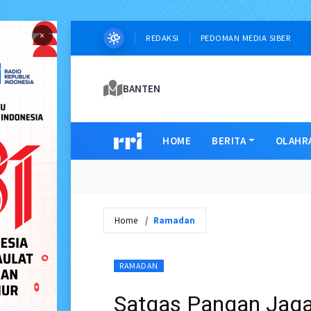
×
REDAKSI
PEDOMAN MEDIA SIBER
BANTEN
HOME
BERITA
OLAHR
Home
Ramadan
RAMADAN
Satgas Pangan Jaga 