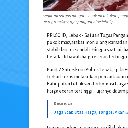
Kegiatan satgas pangan Lebak melakukan pengec
Instagram/@satgaspanganpolreslebak)
RRI.CO.ID, Lebak - Satuan Tugas Pang
pokok masyarakat menjelang Ramadan hin
stabil dan terkendali. Hingga saat ini, 
berada di bawah harga eceran tertinggi
Kanit 2 Satreskrim Polres Lebak, Ipda 
terkait terus melakukan pemantauan ru
Kabupaten Lebak sendiri kondisi harga
harga eceran tertinggi,” ujarnya dalam
Baca juga:
Jaga Stabilitas Harga, Tangsel Akan
Ia menjelaskan, pengawasan dilakukan 