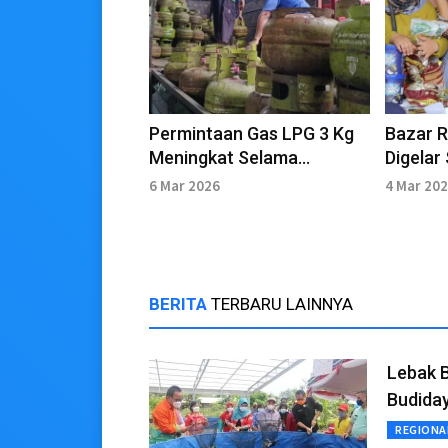
Permintaan Gas LPG 3 Kg
Bazar 
Meningkat Selama
Digelar
Ramadan
Kecamat
6 Mar 2026
4 Mar 20
BERITA
TERBARU LAINNYA
Lebak B
Budida
REGIONA