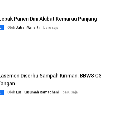
Lebak Panen Dini Akibat Kemarau Panjang
Oleh
Jaliah Winarti
baru saja
L
i Kasemen Diserbu Sampah Kiriman, BBWS C3
Tangan
Oleh
Lusi Kusumah Ramadhani
baru saja
L