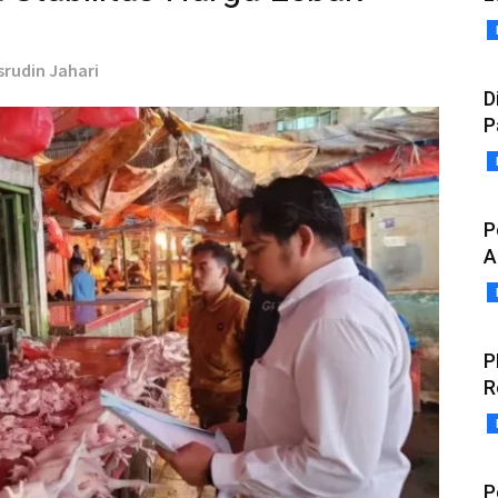
srudin Jahari
D
P
P
A
P
R
P