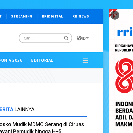
×
T
STREAMING
RRIDIGITAL
RRINEWS
ID
DUNIA 2026
EDITORIAL
ERITA
LAINNYA
osko Mudik MDMC Serang di Ciruas
ayani Pemudik hingga H+5