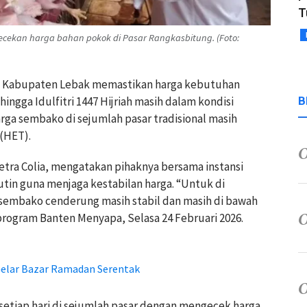
T
ekan harga bahan pokok di Pasar Rangkasbitung. (Foto:
an Kabupaten Lebak memastikan harga kebutuhan
gga Idulfitri 1447 Hijriah masih dalam kondisi
B
harga sembako di sejumlah pasar tradisional masih
 (HET).
Petra Colia, mengatakan pihaknya bersama instansi
tin guna menjaga kestabilan harga. “Untuk di
 sembako cenderung masih stabil dan masih di bawah
 program Banten Menyapa, Selasa 24 Februari 2026.
 Gelar Bazar Ramadan Serentak
setiap hari di sejumlah pasar dengan mengecek harga