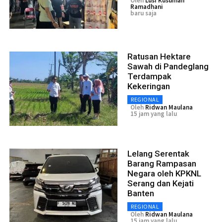
Oleh
Lusi Kusumah
Ramadhani
baru saja
Ratusan Hektare
Sawah di Pandeglang
Terdampak
Kekeringan
REGIONAL
Oleh
Ridwan Maulana
15 jam yang lalu
Lelang Serentak
Barang Rampasan
Negara oleh KPKNL
Serang dan Kejati
Banten
REGIONAL
Oleh
Ridwan Maulana
15 jam yang lalu