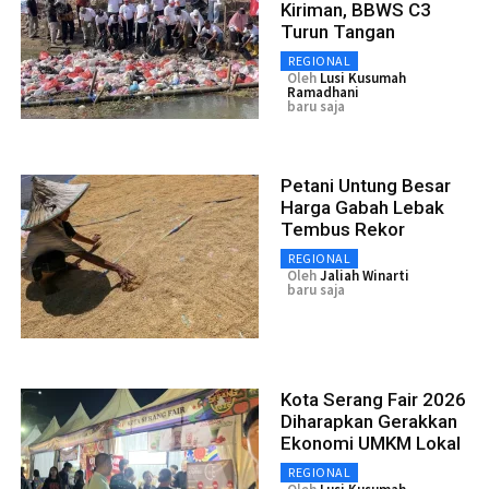
Kiriman, BBWS C3
Turun Tangan
REGIONAL
Oleh
Lusi Kusumah
Ramadhani
baru saja
Petani Untung Besar
Harga Gabah Lebak
Tembus Rekor
REGIONAL
Oleh
Jaliah Winarti
baru saja
Kota Serang Fair 2026
Diharapkan Gerakkan
Ekonomi UMKM Lokal
REGIONAL