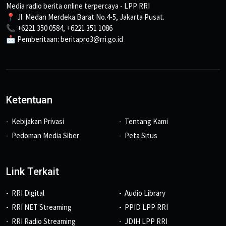
Media radio berita online terpercaya - LPP RRI
📍 Jl. Medan Merdeka Barat No.4-5, Jakarta Pusat.
📞 +6221 350 0584, +6221 351 1086
📩 Pemberitaan: beritapro3@rri.go.id
Ketentuan
Kebijakan Privasi
Tentang Kami
Pedoman Media Siber
Peta Situs
Link Terkait
RRI Digital
Audio Library
RRI NET Streaming
PPID LPP RRI
RRI Radio Streaming
JDIH LPP RRI