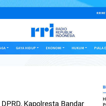
RRINE
AGA
GAYA HIDUP
EKONOMI
HUKUM
PIALA 
B
H
DPRD, Kapolresta Bandar
P