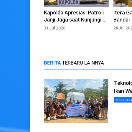
Kapolda Apresiasi Patroli
Itera 
Janji Jaga saat Kunjungi
Bandar
Polresta Bandar Lampung
Hiliris
31 Jul 2026
28 Jul 20
BERITA
TERBARU LAINNYA
Teknolo
Ikan W
BERITA L