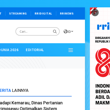
×
T
STREAMING
RRIDIGITAL
RRINEWS
ID
DUNIA 2026
EDITORIAL
ERITA
LAINNYA
adapi Kemarau, Dinas Pertanian
rimgsewu Optimalkan Sistem