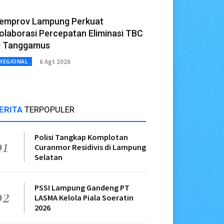
emprov Lampung Perkuat
olaborasi Percepatan Eliminasi TBC
i Tanggamus
6 Agt 2026
REGIONAL
ERITA
TERPOPULER
Polisi Tangkap Komplotan
01
Curanmor Residivis di Lampung
Selatan
PSSI Lampung Gandeng PT
02
LASMA Kelola Piala Soeratin
2026