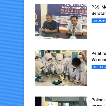
PSSI Me
Berstan
SEPAK B
Pelatih
Wiraus
BERITA L
Polinel