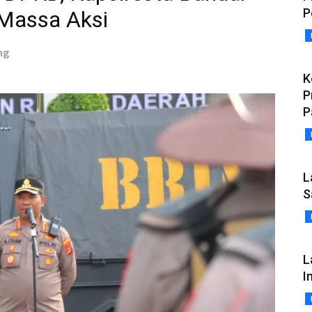
P
Massa Aksi
ng
K
P
P
L
S
L
I