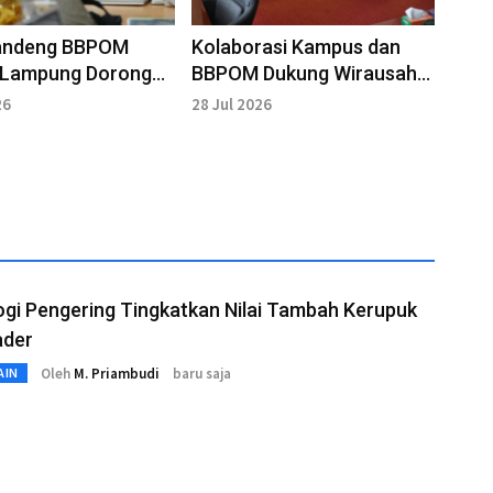
Gandeng BBPOM
Kolaborasi Kampus dan
 Lampung Dorong
BBPOM Dukung Wirausaha
asi Riset Kampus
Mahasiswa
26
28 Jul 2026
gi Pengering Tingkatkan Nilai Tambah Kerupuk
ader
Oleh
M. Priambudi
baru saja
AIN