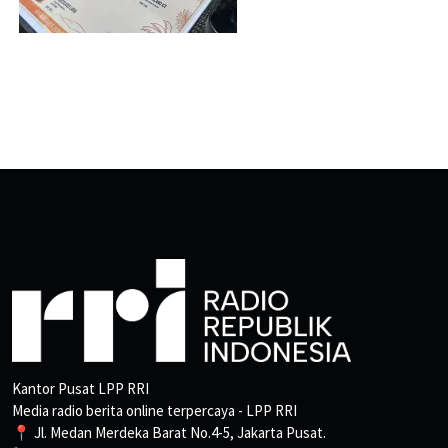
Kantor Pusat LPP RRI
Media radio berita online terpercaya - LPP RRI
📍 Jl. Medan Merdeka Barat No.4-5, Jakarta Pusat.