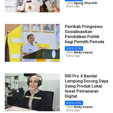
Oleh
Agung Ghazaldi
baru saja
Pemkab Pringsewu
Sosialisasikan
Pendidikan Politik
bagi Pemilih Pemula
ASTA CITA
Oleh
Medy Irawan
baru saja
RRI Pro 4 Bandar
Lampung Dorong Daya
Saing Produk Lokal
lewat Pemasaran
Digital
ASTA CITA
Oleh
Medy Irawan
baru saja