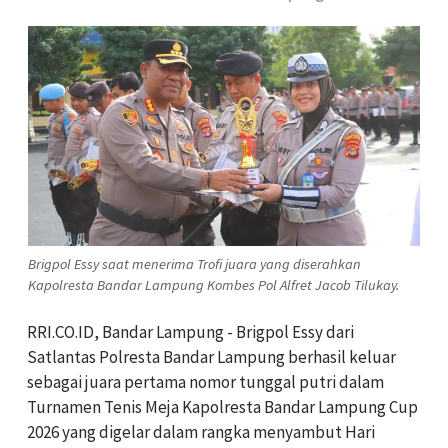
Brigpol Essy saat menerima Trofi juara yang diserahkan
Kapolresta Bandar Lampung Kombes Pol Alfret Jacob Tilukay.
RRI.CO.ID, Bandar Lampung - Brigpol Essy dari
Satlantas Polresta Bandar Lampung berhasil keluar
sebagai juara pertama nomor tunggal putri dalam
Turnamen Tenis Meja Kapolresta Bandar Lampung Cup
2026 yang digelar dalam rangka menyambut Hari