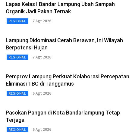
Lapas Kelas I Bandar Lampung Ubah Sampah
Organik Jadi Pakan Ternak
7 Agt 2026
REGIONAL
Lampung Didominasi Cerah Berawan, Ini Wilayah
Berpotensi Hujan
7 Agt 2026
REGIONAL
Pemprov Lampung Perkuat Kolaborasi Percepatan
Eliminasi TBC di Tanggamus
6 Agt 2026
REGIONAL
Pasokan Pangan di Kota Bandarlampung Tetap
Terjaga
6 Agt 2026
REGIONAL