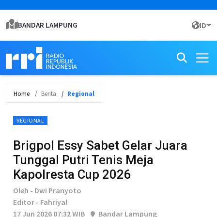
BANDAR LAMPUNG
ID
Home
Berita
Regional
REGIONAL
Brigpol Essy Sabet Gelar Juara
Tunggal Putri Tenis Meja
Kapolresta Cup 2026
Oleh - Dwi Pranyoto
Editor - Fahriyal
17 Jun 2026 07:32 WIB
Bandar Lampung