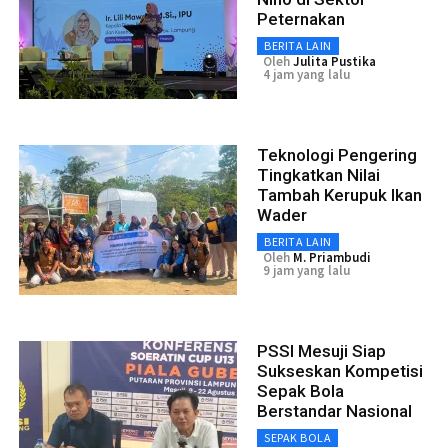
Peternakan
BERITA LAIN
Oleh
Julita Pustika
4 jam yang lalu
Teknologi Pengering
Tingkatkan Nilai
Tambah Kerupuk Ikan
Wader
BERITA LAIN
Oleh
M. Priambudi
9 jam yang lalu
PSSI Mesuji Siap
Sukseskan Kompetisi
Sepak Bola
Berstandar Nasional
SEPAK BOLA