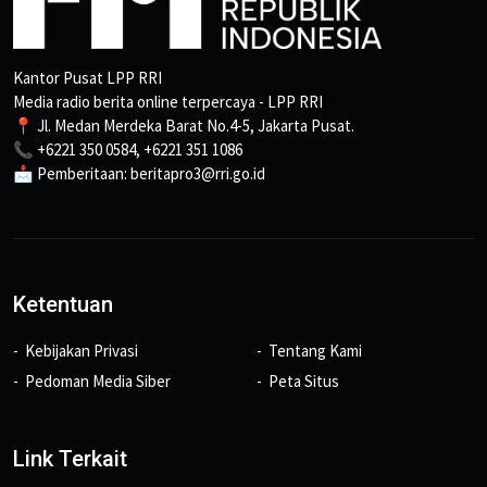
Kantor Pusat LPP RRI
Media radio berita online terpercaya - LPP RRI
📍 Jl. Medan Merdeka Barat No.4-5, Jakarta Pusat.
📞 +6221 350 0584, +6221 351 1086
📩 Pemberitaan: beritapro3@rri.go.id
Ketentuan
Kebijakan Privasi
Tentang Kami
Pedoman Media Siber
Peta Situs
Link Terkait