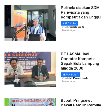
Polinela siapkan SDM
Pariwisata yang
Kompetitif dan Unggul
ASTA CITA
Oleh
Susilawati
baru saja
PT LASMA Jadi
Operator Kompetisi
Sepak Bola Lampung
hingga 2030
SEPAK BOLA
Oleh
M. Priambudi
baru saja
Bupati Pringsewu
Bekali Pemilih Pemula