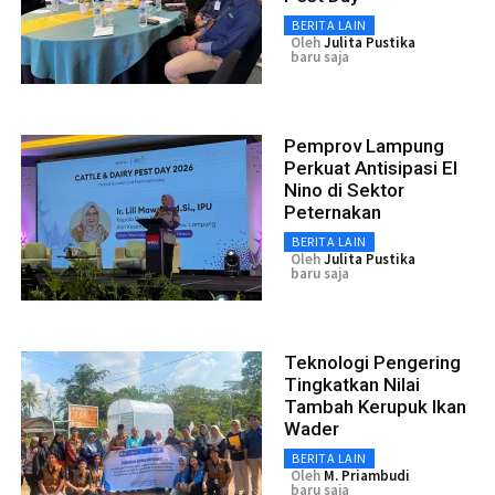
BERITA LAIN
Oleh
Julita Pustika
baru saja
Pemprov Lampung
Perkuat Antisipasi El
Nino di Sektor
Peternakan
BERITA LAIN
Oleh
Julita Pustika
baru saja
Teknologi Pengering
Tingkatkan Nilai
Tambah Kerupuk Ikan
Wader
BERITA LAIN
Oleh
M. Priambudi
baru saja