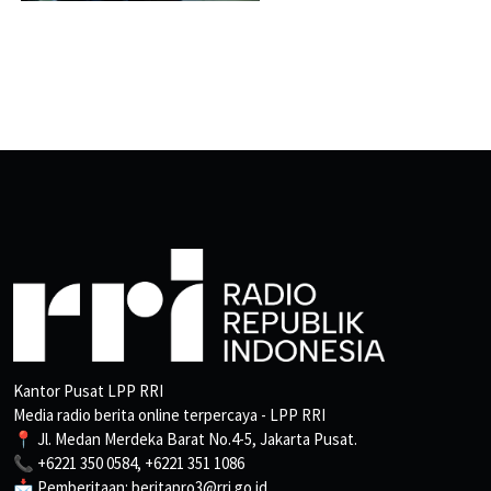
Kantor Pusat LPP RRI
Media radio berita online terpercaya - LPP RRI
📍 Jl. Medan Merdeka Barat No.4-5, Jakarta Pusat.
📞 +6221 350 0584, +6221 351 1086
📩 Pemberitaan: beritapro3@rri.go.id