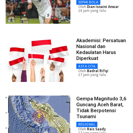
SEPAK BOLA
Oleh
Dian Isnaini Anwar
16 jam yang lalu
Akademisi: Persatuan
Nasional dan
Kedaulatan Harus
Diperkuat
ASTA CITA
Oleh
Badral Rifqi
17 jam yang lalu
Gempa Magnitudo 3,6
Guncang Aceh Barat,
Tidak Berpotensi
Tsunami
REGIONAL
Oleh
Rais Saady
17 jam yang lalu