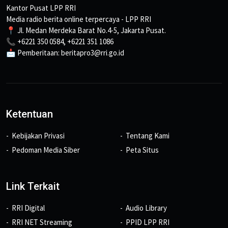
Kantor Pusat LPP RRI
Media radio berita online terpercaya - LPP RRI
📍 Jl. Medan Merdeka Barat No.4-5, Jakarta Pusat.
📞 +6221 350 0584, +6221 351 1086
📩 Pemberitaan: beritapro3@rri.go.id
Ketentuan
Kebijakan Privasi
Tentang Kami
Pedoman Media Siber
Peta Situs
Link Terkait
RRI Digital
Audio Library
RRI NET Streaming
PPID LPP RRI