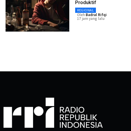
Produktif
REGIONAL
Oleh
Badral Rifqi
17 jam yang lalu