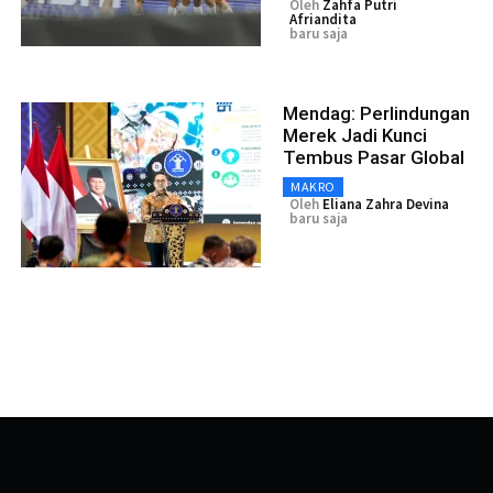
Oleh
Zahfa Putri
Afriandita
baru saja
Mendag: Perlindungan
Merek Jadi Kunci
Tembus Pasar Global
MAKRO
Oleh
Eliana Zahra Devina
baru saja