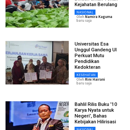
Kejahatan Berulang
NASIONAL
Oleh
Namira Kaguma
baru saja
Universitas Esa
Unggul Gandeng UI
Perkuat Mutu
Pendidikan
Kedokteran
KESEHATAN
Oleh
Rini Hairani
baru saja
Bahlil Rilis Buku '10
Karya Nyata untuk
Negeri', Bahas
Kebijakan Hilirisasi
NASIONAL