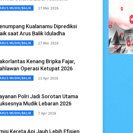
27 Mei 2026
ARUS MUDIK/BALIK
enumpang Kualanamu Diprediksi
aik saat Arus Balik Iduladha
27 Mei 2026
ARUS MUDIK/BALIK
akorlantas Kenang Bripka Fajar,
ahlawan Operasi Ketupat 2026
13 Apr 2026
ARUS MUDIK/BALIK
ayanan Polri Jadi Sorotan Utama
uksesnya Mudik Lebaran 2026
7 Apr 2026
ARUS MUDIK/BALIK
misi Kereta Api Jauh Lebih Efisien