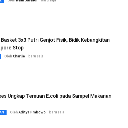
Oleh
Ryan Suryadi
baru saja
L
Basket 3x3 Putri Genjot Fisik, Bidik Kebangkitan
apore Stop
Oleh
Charlie
baru saja
es Ungkap Temuan E.coli pada Sampel Makanan
Oleh
Aditya Prabowo
baru saja
AN