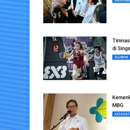
NASIONA
Timnas 
di Sing
OLIMPIK
Kemenk
MBG
KESEHAT