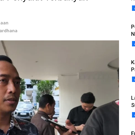
taan
P
Wardhana
N
K
P
L
S
E