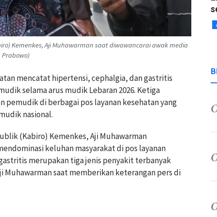
s
abiro) Kemenkes, Aji Muhawarman saat diwawancarai awak media
ya Prabowo)
B
tan mencatat hipertensi, cephalgia, dan gastritis
mudik selama arus mudik Lebaran 2026. Ketiga
n pemudik di berbagai pos layanan kesehatan yang
mudik nasional.
Publik (Kabiro) Kemenkes, Aji Muhawarman
mendominasi keluhan masyarakat di pos layanan
gastritis merupakan tiga jenis penyakit terbanyak
ji Muhawarman saat memberikan keterangan pers di