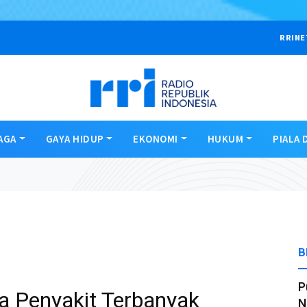
RRINE
AGA
GAYA HIDUP
EKONOMI
HUKUM
PIALA 
B
P
a Penyakit Terbanyak
N