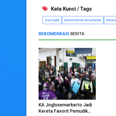
Kata Kunci / Tags
arus balik
Kementerian Kesehatan
lebara
REKOMENDASI
BERITA
KA Joglosemarkerto Jadi
Kereta Favorit Pemudik