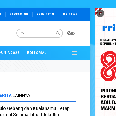
×
T
STREAMING
RRIDIGITAL
RRINEWS
ID
DUNIA 2026
EDITORIAL
ERITA
LAINNYA
ulo Gebang dan Kualanamu Tetap
ormal Selama Libur Iduladha