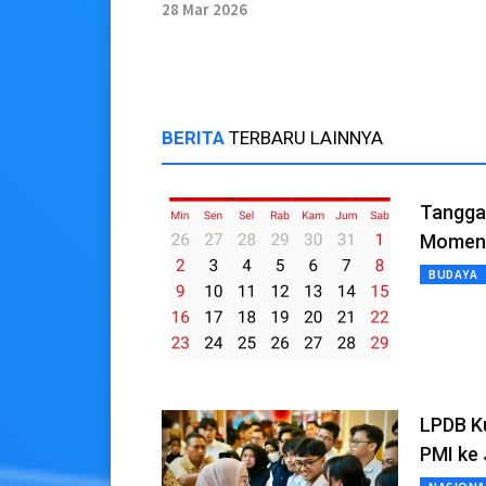
Masa Lebaran 2026
28 Mar 2026
BERITA
TERBARU LAINNYA
Tanggal
Momen 
BUDAYA
LPDB Ku
PMI ke