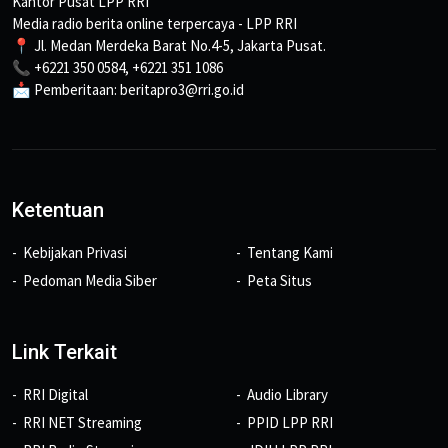
Kantor Pusat LPP RRI
Media radio berita online terpercaya - LPP RRI
📍 Jl. Medan Merdeka Barat No.4-5, Jakarta Pusat.
📞 +6221 350 0584, +6221 351 1086
📩 Pemberitaan: beritapro3@rri.go.id
Ketentuan
Kebijakan Privasi
Tentang Kami
Pedoman Media Siber
Peta Situs
Link Terkait
RRI Digital
Audio Library
RRI NET Streaming
PPID LPP RRI