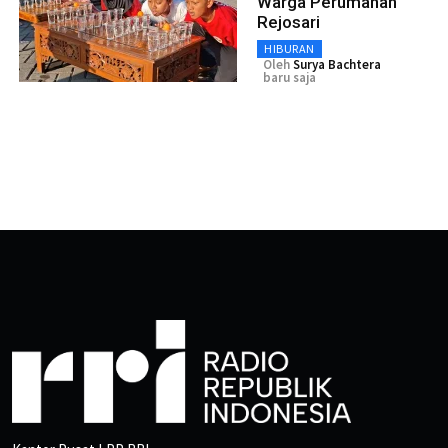
Warga Perumahan
Rejosari
HIBURAN
Oleh
Surya Bachtera
baru saja