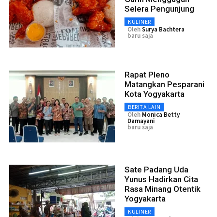
Selera Pengunjung
KULINER
Oleh
Surya Bachtera
baru saja
Rapat Pleno
Matangkan Pesparani
Kota Yogyakarta
BERITA LAIN
Oleh
Monica Betty
Damayani
baru saja
Sate Padang Uda
Yunus Hadirkan Cita
Rasa Minang Otentik
Yogyakarta
KULINER