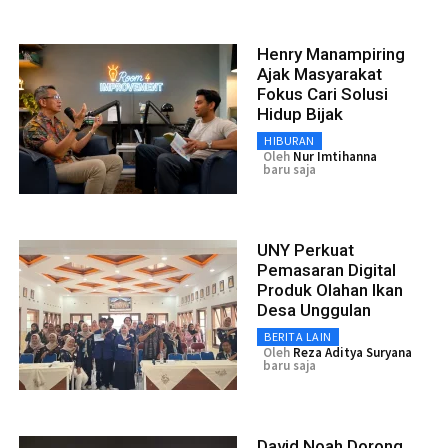
Henry Manampiring
Ajak Masyarakat
Fokus Cari Solusi
Hidup Bijak
HIBURAN
Oleh
Nur Imtihanna
baru saja
UNY Perkuat
Pemasaran Digital
Produk Olahan Ikan
Desa Unggulan
BERITA LAIN
Oleh
Reza Aditya Suryana
baru saja
David Noah Dorong