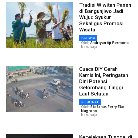
Tradisi Wiwitan Panen
di Bangunjiwo Jadi
Wujud Syukur
Sekaligus Promosi
Wisata
BUDAYA
Oleh
Andriyan Aji Permono
baru saja
Cuaca DIY Cerah
Kamis Ini, Peringatan
Dini Potensi
Gelombang Tinggi
Laut Selatan
REGIONAL
Oleh
Stefanus Ferry Eko
Nugroho
baru saja
Kecelakaan Tunggal di