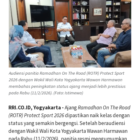
Audiensi panitia Ramadhan On The Road (ROTR) Protect Sport
2026 dengan Wakil Wali Kota Yogyakarta Wawan Harmawan
membahas peningkatan status ajang menjadi lebih prestisius
pada Rabu (11/2/2026). (Foto: Istimewa)
RRI.CO.ID, Yogyakarta -
Ajang
Ramadhan On The Road
(ROTR) Protect Sport 2026
dipastikan naik kelas dengan
status yang semakin bergengsi. Setelah beraudiensi
dengan Wakil Wali Kota Yogyakarta Wawan Harmawan
pada Rabu (11/2/2026), panitia resmi mengumumkan