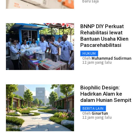
baru saja
BNNP DIY Perkuat
Rehabilitasi lewat
Bantuan Usaha Klien
Pascarehabilitasi
HUKUM
Oleh
Muhammad Sudirman
12 jam yang lalu
Biophilic Design:
Hadirkan Alam ke
dalam Hunian Sempit
BERITA LAIN
Oleh
Ginartun
12 jam yang lalu