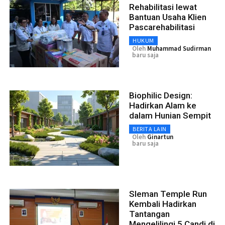
Rehabilitasi lewat
Bantuan Usaha Klien
Pascarehabilitasi
HUKUM
Oleh
Muhammad Sudirman
baru saja
Biophilic Design:
Hadirkan Alam ke
dalam Hunian Sempit
BERITA LAIN
Oleh
Ginartun
baru saja
Sleman Temple Run
Kembali Hadirkan
Tantangan
Mengelilingi 5 Candi di