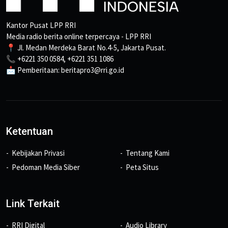
Kantor Pusat LPP RRI
Media radio berita online terpercaya - LPP RRI
📍 Jl. Medan Merdeka Barat No.4-5, Jakarta Pusat.
📞 +6221 350 0584, +6221 351 1086
📩 Pemberitaan: beritapro3@rri.go.id
Ketentuan
Kebijakan Privasi
Tentang Kami
Pedoman Media Siber
Peta Situs
Link Terkait
RRI Digital
Audio Library