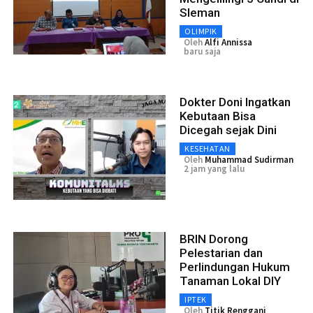
Sleman
OLIMPIK
Oleh
Alfi Annissa
baru saja
Dokter Doni Ingatkan
Kebutaan Bisa
Dicegah sejak Dini
KESEHATAN
Oleh
Muhammad Sudirman
2 jam yang lalu
BRIN Dorong
Pelestarian dan
Perlindungan Hukum
Tanaman Lokal DIY
IPTEK
Oleh
Titik Renggani