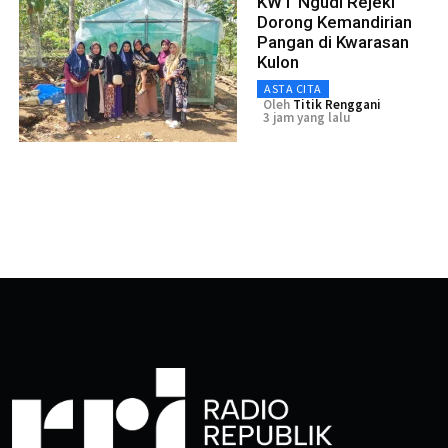
KWT Ngudi Rejeki
Dorong Kemandirian
Pangan di Kwarasan
Kulon
ASTA CITA
Oleh
Titik Renggani
3 jam yang lalu