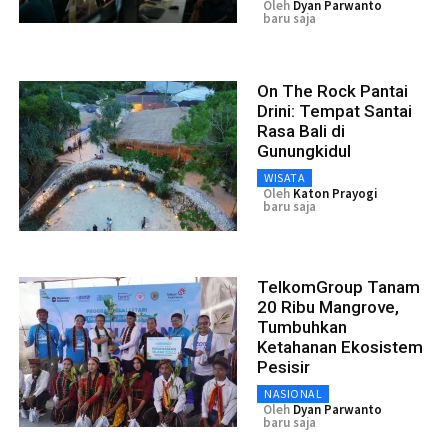
Oleh
Dyan Parwanto
baru saja
On The Rock Pantai
Drini: Tempat Santai
Rasa Bali di
Gunungkidul
WISATA
Oleh
Katon Prayogi
baru saja
TelkomGroup Tanam
20 Ribu Mangrove,
Tumbuhkan
Ketahanan Ekosistem
Pesisir
NASIONAL
Oleh
Dyan Parwanto
baru saja