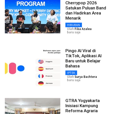
Cherrypop 2026
Satukan Puluan Band
dan Hadirkan Area
Menarik
HIBURAN
Oleh
Fika Azalea
baru saja
Pingo AI Viral di
TikTok, Aplikasi AI
Baru untuk Belajar
Bahasa
IPTEK
Oleh
Surya Bachtera
baru saja
GTRA Yogyakarta
Inisiasi Kampung
Reforma Agraria