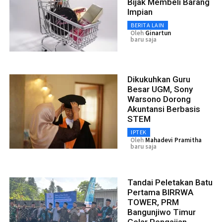
Bijak Membeli Barang
Impian
BERITA LAIN
Oleh
Ginartun
baru saja
Dikukuhkan Guru
Besar UGM, Sony
Warsono Dorong
Akuntansi Berbasis
STEM
IPTEK
Oleh
Mahadevi Pramitha
baru saja
Tandai Peletakan Batu
Pertama BIRRWA
TOWER, PRM
Bangunjiwo Timur
Gelar Pengajian