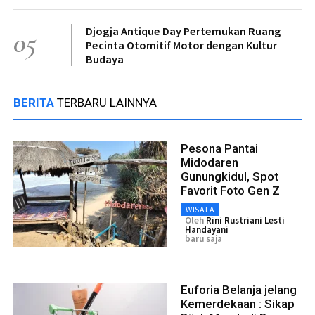
Djogja Antique Day Pertemukan Ruang
05
Pecinta Otomitif Motor dengan Kultur
Budaya
BERITA
TERBARU LAINNYA
Pesona Pantai
Midodaren
Gunungkidul, Spot
Favorit Foto Gen Z
WISATA
Oleh
Rini Rustriani Lesti
Handayani
baru saja
Euforia Belanja jelang
Kemerdekaan : Sikap