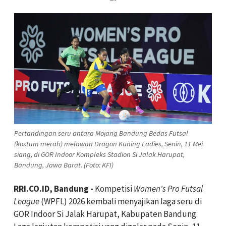
Pertandingan seru antara Mojang Bandung Bedas Futsal
(kostum merah) melawan Dragon Kuning Ladies, Senin, 11 Mei
siang, di GOR Indoor Kompleks Stadion Si Jalak Harupat,
Bandung, Jawa Barat. (Foto: KFI)
RRI.CO.ID, Bandung -
Kompetisi
Women's Pro Futsal
League
(WPFL) 2026 kembali menyajikan laga seru di
GOR Indoor Si Jalak Harupat, Kabupaten Bandung.