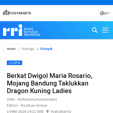
YOGYAKARTA
ID
Home
Olahraga
Olimpik
OLIMPIK
Berkat Dwigol Maria Rosario,
Mojang Bandung Taklukkan
Dragon Kuning Ladies
Oleh - Rohmana Kurniandari
Editor - Rosihan Anwar
14 Mei 2026 14:11 WIB
Yogyakarta