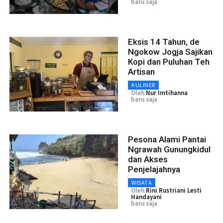
baru saja
Eksis 14 Tahun, de
Ngokow Jogja Sajikan
Kopi dan Puluhan Teh
Artisan
KULINER
Oleh
Nur Imtihanna
baru saja
Pesona Alami Pantai
Ngrawah Gunungkidul
dan Akses
Penjelajahnya
WISATA
Oleh
Rini Rustriani Lesti
Handayani
baru saja