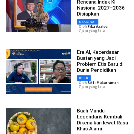
Rencana Induk KI
Nasional 2027–2036
Disiapkan
NASIONAL
Oleh
Fika Azalea
7 jam yang lalu
Era AI, Kecerdasan
Buatan yang Jadi
Problem Etis Baru di
Dunia Pendidikan
IPTEK
Oleh
Sitti Mukarramah
7 jam yang lalu
Buah Mundu
Legendaris Kembali
Dikenalkan lewat Rasa
Khas Alami