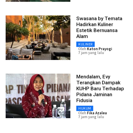
Swasana by Temata
Hadirkan Kuliner
Estetik Bernuansa
Alam
KULINER
Oleh
Katon Prayogi
7 jam yang lalu
Mendalam, Evy
Terangkan Dampak
KUHP Baru Terhadap
Pidana Jaminan
Fidusia
HUKUM
Oleh
Fika Azalea
7 jam yang lalu