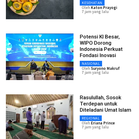
KESEHATAN
Oleh
Katon Prayogi
7 jam yang lalu
Potensi KI Besar,
WIPO Dorong
Indonesia Perkuat
Fondasi Inovasi
NASIONAL
Oleh
Suryono Makruf
7 jam yang lalu
Rasulullah, Sosok
Terdepan untuk
Diteladani Umat Islam
REGIONAL
Oleh
Eriana Prince
7 jam yang lalu