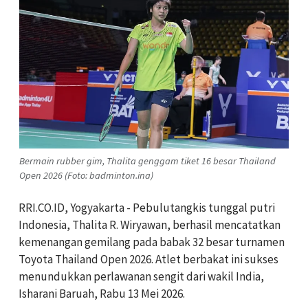
Bermain rubber gim, Thalita genggam tiket 16 besar Thailand
Open 2026 (Foto: badminton.ina)
RRI.CO.ID, Yogyakarta - Pebulutangkis tunggal putri
Indonesia, Thalita R. Wiryawan, berhasil mencatatkan
kemenangan gemilang pada babak 32 besar turnamen
Toyota Thailand Open 2026. Atlet berbakat ini sukses
menundukkan perlawanan sengit dari wakil India,
Isharani Baruah, Rabu 13 Mei 2026.