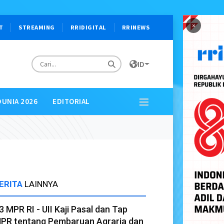
×
T
STREAMING
RRIDIGITAL
RRINEWS
ID
DUNIA 2026
EDITORIAL
ERITA
LAINNYA
3 MPR RI - UII Kaji Pasal dan Tap
PR tentang Pembaruan Agraria dan