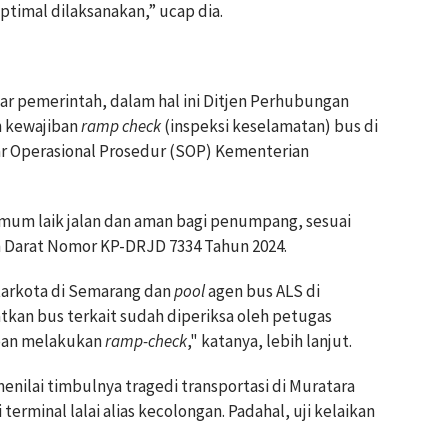
optimal dilaksanakan,” ucap dia.
r pemerintah, dalam hal ini Ditjen Perhubungan
n kewajiban
ramp check
(inspeksi keselamatan) bus di
ar Operasional Prosedur (SOP) Kementerian
mum laik jalan dan aman bagi penumpang, sesuai
 Darat Nomor KP-DRJD 7334 Tahun 2024.
tarkota di Semarang dan
pool
agen bus ALS di
kan bus terkait sudah diperiksa oleh petugas
ban melakukan
ramp-check
," katanya, lebih lanjut.
enilai timbulnya tragedi transportasi di Muratara
minal lalai alias kecolongan. Padahal, uji kelaikan