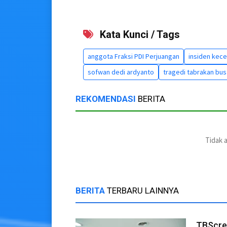
Kata Kunci / Tags
anggota Fraksi PDI Perjuangan
insiden kece
sofwan dedi ardyanto
tragedi tabrakan bus
REKOMENDASI
BERITA
Tidak 
BERITA
TERBARU LAINNYA
TBScree