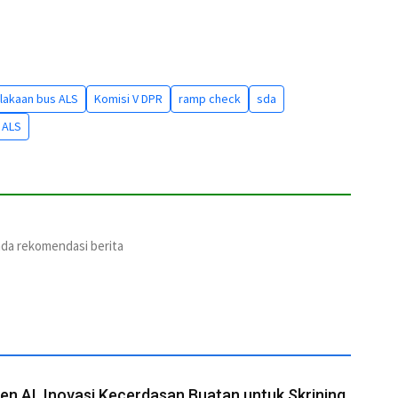
lakaan bus ALS
Komisi V DPR
ramp check
sda
 ALS
ada rekomendasi berita
n.AI, Inovasi Kecerdasan Buatan untuk Skrining