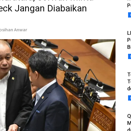
P
ck Jangan Diabaikan
Rosihan Anwar
L
P
B
T
T
d
Q
M
d