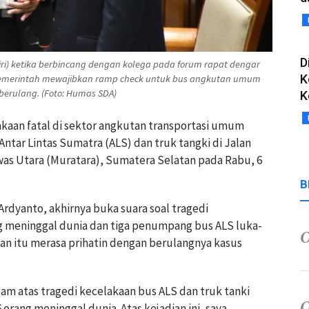
D
iri) ketika berbincang dengan kolega pada forum rapat dengar
K
pemerintah mewajibkan ramp check untuk bus angkutan umum
 berulang. (Foto: Humas SDA)
K
akaan fatal di sektor angkutan transportasi umum
 Antar Lintas Sumatra (ALS) dan truk tangki di Jalan
as Utara (Muratara), Sumatera Selatan pada Rabu, 6
B
rdyanto, akhirnya buka suara soal tragedi
 meninggal dunia dan tiga penumpang bus ALS luka-
ngan itu merasa prihatin dengan berulangnya kasus
m atas tragedi kecelakaan bus ALS dan truk tanki
rang meninggal dunia. Atas kejadian ini, saya