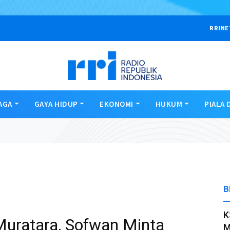
RRINE
AGA
GAYA HIDUP
EKONOMI
HUKUM
PIALA 
B
K
Muratara, Sofwan Minta
M