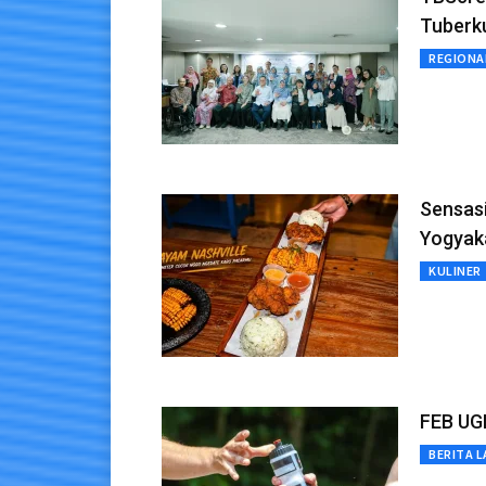
Tuberku
REGIONA
Sensasi
Yogyak
KULINER
FEB UG
BERITA L