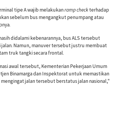
erminal tipe A wajib melakukan
ramp check
terhadap
akukan sebelum bus mengangkut penumpang atau
pnya.
asih didalami kebenarannya, bus ALS tersebut
 jalan. Namun, manuver tersebut justru membuat
m truk tangki secara frontal.
formasi awal tersebut, Kementerian Pekerjaan Umum
Ditjen Binamarga dan Inspektorat untuk memastikan
engingat jalan tersebut berstatus jalan nasional,"