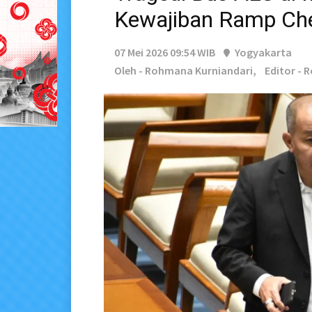
Kewajiban Ramp Che
07 Mei 2026 09:54 WIB
Yogyakarta
Oleh - Rohmana Kurniandari,
Editor - 