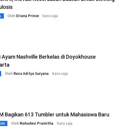
losis
Oleh
Eriana Prince
baru saja
L
 Ayam Nashville Berkelas di Doyokhouse
arta
Oleh
Reza Aditya Suryana
baru saja
M Bagikan 613 Tumbler untuk Mahasiswa Baru
Oleh
Mahadevi Pramitha
baru saja
AIN