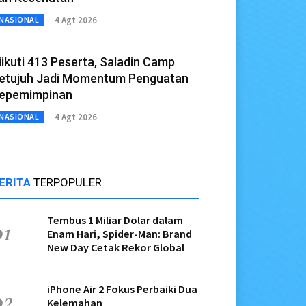
4 Agt 2026
NASIONAL
iikuti 413 Peserta, Saladin Camp
etujuh Jadi Momentum Penguatan
epemimpinan
4 Agt 2026
NASIONAL
ERITA
TERPOPULER
Tembus 1 Miliar Dolar dalam
01
Enam Hari, Spider-Man: Brand
New Day Cetak Rekor Global
iPhone Air 2 Fokus Perbaiki Dua
02
Kelemahan