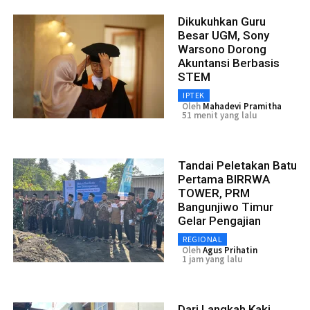
Dikukuhkan Guru
Besar UGM, Sony
Warsono Dorong
Akuntansi Berbasis
STEM
IPTEK
Oleh
Mahadevi Pramitha
51 menit yang lalu
Tandai Peletakan Batu
Pertama BIRRWA
TOWER, PRM
Bangunjiwo Timur
Gelar Pengajian
REGIONAL
Oleh
Agus Prihatin
1 jam yang lalu
Dari Langkah Kaki