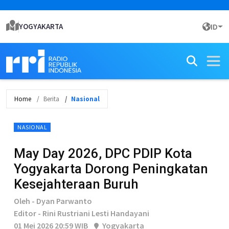
YOGYAKARTA
ID
Home
Berita
Nasional
NASIONAL
May Day 2026, DPC PDIP Kota
Yogyakarta Dorong Peningkatan
Kesejahteraan Buruh
Oleh - Dyan Parwanto
Editor - Rini Rustriani Lesti Handayani
01 Mei 2026 20:59 WIB
Yogyakarta