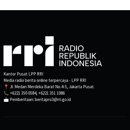
Kantor Pusat LPP RRI
Media radio berita online terpercaya - LPP RRI
📍 Jl. Medan Merdeka Barat No.4-5, Jakarta Pusat.
📞 +6221 350 0584, +6221 351 1086
📩 Pemberitaan: beritapro3@rri.go.id