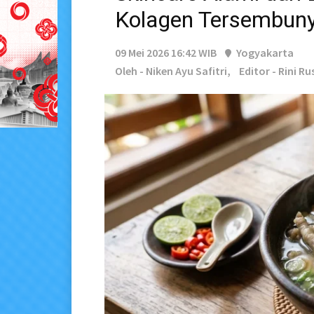
Kolagen Tersembuny
09 Mei 2026 16:42 WIB
Yogyakarta
Oleh - Niken Ayu Safitri,
Editor - Rini R