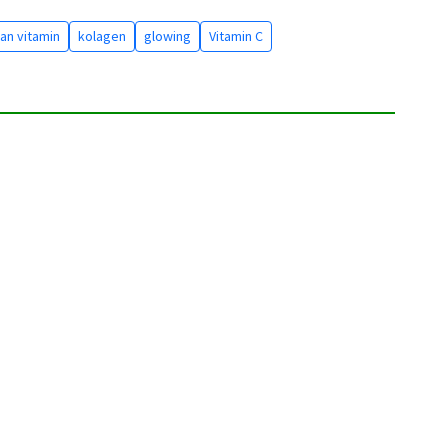
an vitamin
kolagen
glowing
Vitamin C