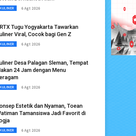
6 Agt 2026
KULINER
RTX Tugu Yogyakarta Tawarkan
uliner Viral, Cocok bagi Gen Z
6 Agt 2026
KULINER
uliner Desa Palagan Sleman, Tempat
akan 24 Jam dengan Menu
eragam
6 Agt 2026
KULINER
onsep Estetik dan Nyaman, Toean
atiman Tamansiswa Jadi Favorit di
ogja
6 Agt 2026
KULINER