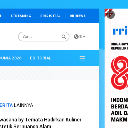
×
T
STREAMING
RRIDIGITAL
RRINEWS
ID
DUNIA 2026
EDITORIAL
ERITA
LAINNYA
wasana by Temata Hadirkan Kuliner
stetik Bernuansa Alam