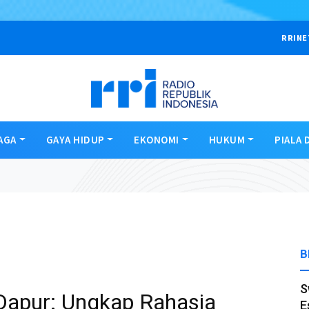
RRINE
AGA
GAYA HIDUP
EKONOMI
HUKUM
PIALA 
B
S
 Dapur: Ungkap Rahasia
E