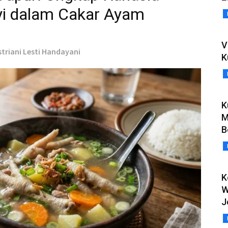
i dalam Cakar Ayam
V
ustriani Lesti Handayani
K
K
M
B
K
W
J