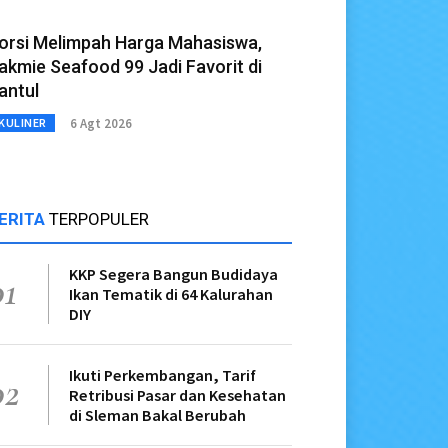
orsi Melimpah Harga Mahasiswa,
akmie Seafood 99 Jadi Favorit di
antul
6 Agt 2026
KULINER
ERITA
TERPOPULER
KKP Segera Bangun Budidaya
01
Ikan Tematik di 64 Kalurahan
DIY
Ikuti Perkembangan, Tarif
02
Retribusi Pasar dan Kesehatan
di Sleman Bakal Berubah