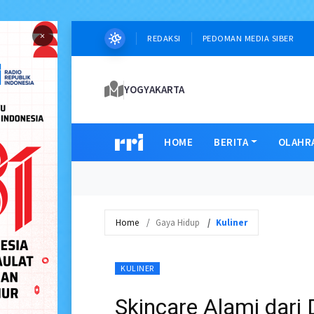
×
REDAKSI
PEDOMAN MEDIA SIBER
YOGYAKARTA
HOME
BERITA
OLAHR
Home
Gaya Hidup
Kuliner
KULINER
Skincare Alami dari