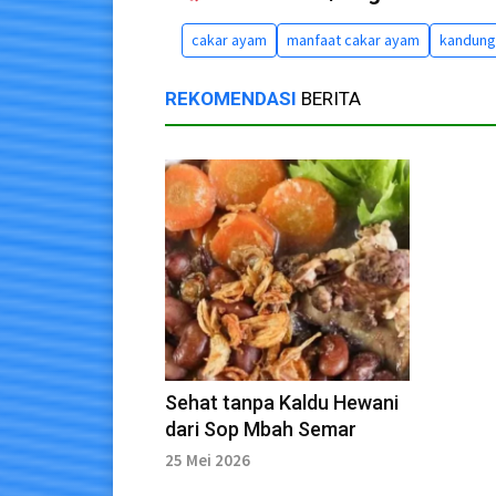
cakar ayam
manfaat cakar ayam
kandung
REKOMENDASI
BERITA
Sehat tanpa Kaldu Hewani
dari Sop Mbah Semar
25 Mei 2026