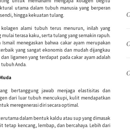
nting untuk memahami mengapa kolagen begitu
ruktural utama dalam tubuh manusia yang berperan
sendi, hingga kekuatan tulang.
 kolagen alami tubuh terus menurun, inilah yang
mulai terasa kaku, serta tulang yang semakin rapuh.
m Ismail menegaskan bahwa cakar ayam merupakan
 terbaik yang sangat ekonomis dan mudah dijangkau
n, dan ligamen yang terdapat pada cakar ayam adalah
p tubuh Anda.
 Muda
ng bertanggung jawab menjaga elastisitas dan
agen dari luar tubuh mencukupi, kulit mendapatkan
tuk meregenerasi diri secara optimal.
 terutama dalam bentuk kaldu atau sup yang dimasak
t tetap kencang, lembap, dan bercahaya. Lebih dari