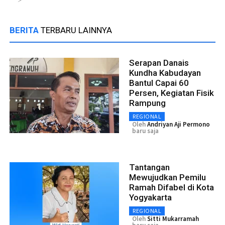
BERITA
TERBARU LAINNYA
Serapan Danais
Kundha Kabudayan
Bantul Capai 60
Persen, Kegiatan Fisik
Rampung
REGIONAL
Oleh
Andriyan Aji Permono
baru saja
Tantangan
Mewujudkan Pemilu
Ramah Difabel di Kota
Yogyakarta
REGIONAL
Oleh
Sitti Mukarramah