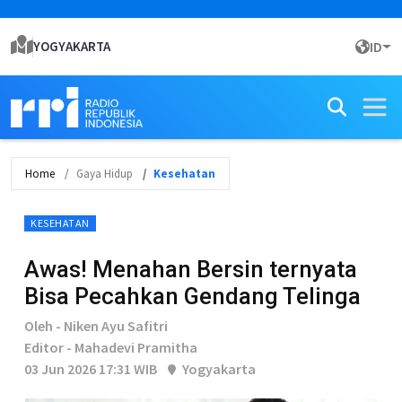
YOGYAKARTA
ID
Home
Gaya Hidup
Kesehatan
KESEHATAN
Awas! Menahan Bersin ternyata
Bisa Pecahkan Gendang Telinga
Oleh - Niken Ayu Safitri
Editor - Mahadevi Pramitha
03 Jun 2026 17:31 WIB
Yogyakarta