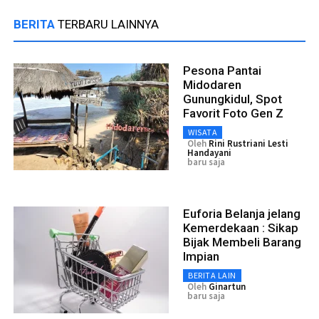
BERITA
TERBARU LAINNYA
Pesona Pantai
Midodaren
Gunungkidul, Spot
Favorit Foto Gen Z
WISATA
Oleh
Rini Rustriani Lesti
Handayani
baru saja
Euforia Belanja jelang
Kemerdekaan : Sikap
Bijak Membeli Barang
Impian
BERITA LAIN
Oleh
Ginartun
baru saja