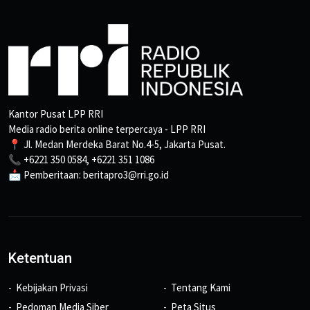
Kantor Pusat LPP RRI
Media radio berita online terpercaya - LPP RRI
📍 Jl. Medan Merdeka Barat No.4-5, Jakarta Pusat.
📞 +6221 350 0584, +6221 351 1086
📩 Pemberitaan: beritapro3@rri.go.id
Ketentuan
Kebijakan Privasi
Tentang Kami
Pedoman Media Siber
Peta Situs