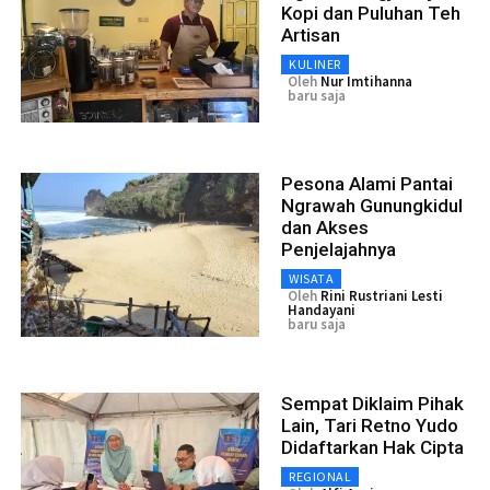
Kopi dan Puluhan Teh
Artisan
KULINER
Oleh
Nur Imtihanna
baru saja
Pesona Alami Pantai
Ngrawah Gunungkidul
dan Akses
Penjelajahnya
WISATA
Oleh
Rini Rustriani Lesti
Handayani
baru saja
Sempat Diklaim Pihak
Lain, Tari Retno Yudo
Didaftarkan Hak Cipta
REGIONAL