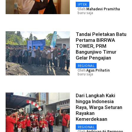
IPTEK
Oleh
Mahadevi Pramitha
baru saja
Tandai Peletakan Batu
Pertama BIRRWA
TOWER, PRM
Bangunjiwo Timur
Gelar Pengajian
REGIONAL
Oleh
Agus Prihatin
baru saja
Dari Langkah Kaki
hingga Indonesia
Raya, Warga Seturan
Rayakan
Kemerdekaan
REGIONAL
Oleh
Andriyan Aji Permono