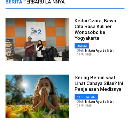
BERITA
TERBARU LAINNYA
Kedai Ozora, Bawa
Cita Rasa Kuliner
Wonosobo ke
Yogyakarta
UMKM
Oleh
Niken Ayu Safitri
baru saja
Sering Bersin saat
Lihat Cahaya Silau? Ini
Penjelasan Medisnya
KESEHATAN
Oleh
Niken Ayu Safitri
baru saja