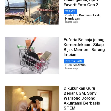
Favorit Foto Gen Z
WISATA
Oleh
Rini Rustriani Lesti
Handayani
baru saja
Euforia Belanja jelang
Kemerdekaan : Sikap
Bijak Membeli Barang
Impian
BERITA LAIN
Oleh
Ginartun
baru saja
Dikukuhkan Guru
Besar UGM, Sony
Warsono Dorong
Akuntansi Berbasis
STEM