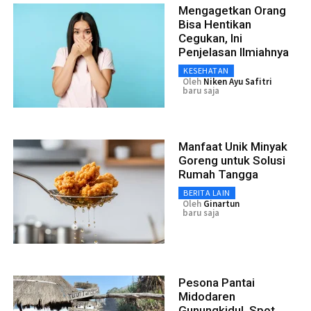
Mengagetkan Orang
Bisa Hentikan
Cegukan, Ini
Penjelasan Ilmiahnya
KESEHATAN
Oleh
Niken Ayu Safitri
baru saja
Manfaat Unik Minyak
Goreng untuk Solusi
Rumah Tangga
BERITA LAIN
Oleh
Ginartun
baru saja
Pesona Pantai
Midodaren
Gunungkidul, Spot