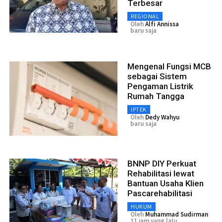
Terbesar
REGIONAL
Oleh
Alfi Annissa
baru saja
Mengenal Fungsi MCB
sebagai Sistem
Pengaman Listrik
Rumah Tangga
IPTEK
Oleh
Dedy Wahyu
baru saja
BNNP DIY Perkuat
Rehabilitasi lewat
Bantuan Usaha Klien
Pascarehabilitasi
HUKUM
Oleh
Muhammad Sudirman
11 jam yang lalu