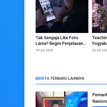
Tak Sengaja Like Foto
Teachi
Lama? Begini Penjelasan
Yogyaka
Pimpinan Instagram
Produks
30 Jul 2026
18 Jul 20
BERITA
TERBARU LAINNYA
Pemanfa
Nasion