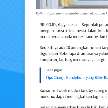
Kulkas dapat menjadi sumber penyakit apabila k
RRI.CO.ID, Yogyakarta — Sejumlah pera
mengonsumsi listrik meski dalam kondisi
masih berada pada mode standby dan te
Sedikitnya ada 10 perangkat rumah tang
digunakan. Beberapa di antaranya yakni
komputer, laptop, microwave, charger p
Baca juga:
Tips Charge Handphone yang Bikin Ba
Konsumsi listrik mode standby sering di
menerus dapat meningkatkan tagihan li
Selain meningkatkan biaya listrik, ke