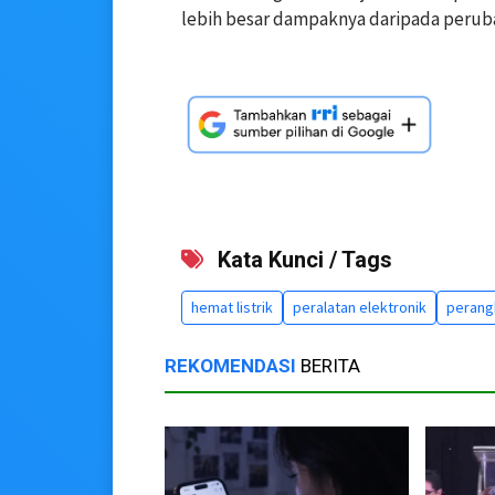
lebih besar dampaknya daripada peruba
Kata Kunci / Tags
hemat listrik
peralatan elektronik
perang
REKOMENDASI
BERITA