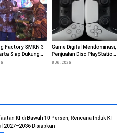
ng Factory SMKN 3
Game Digital Mendominasi,
rta Siap Dukung
Penjualan Disc PlayStation
i Bekalista
Dihentikan
26
9 Jul 2026
atan KI di Bawah 10 Persen, Rencana Induk KI
al 2027–2036 Disiapkan