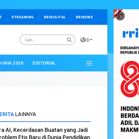
×
T
STREAMING
RRIDIGITAL
RRINEWS
ID
DUNIA 2026
EDITORIAL
ERITA
LAINNYA
ra AI, Kecerdasan Buatan yang Jadi
roblem Etis Baru di Dunia Pendidikan