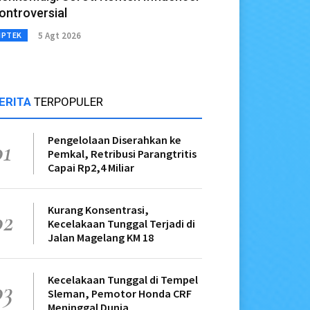
ontroversial
5 Agt 2026
IPTEK
ERITA
TERPOPULER
Pengelolaan Diserahkan ke
01
Pemkal, Retribusi Parangtritis
Capai Rp2,4 Miliar
Kurang Konsentrasi,
02
Kecelakaan Tunggal Terjadi di
Jalan Magelang KM 18
Kecelakaan Tunggal di Tempel
03
Sleman, Pemotor Honda CRF
Meninggal Dunia