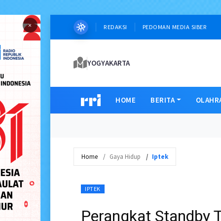
×
REDAKSI
PEDOMAN MEDIA SIBER
YOGYAKARTA
HOME
BERITA
OLAHR
Home
Gaya Hidup
Iptek
IPTEK
Perangkat Standby T