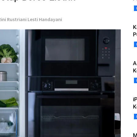
Rini Rustriani Lesti Handayani
K
P
A
K
i
K
M