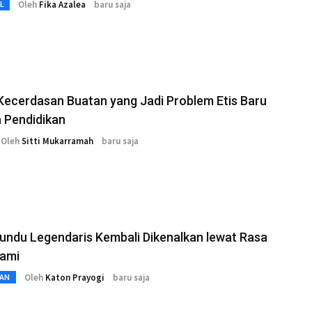
Oleh
Fika Azalea
baru saja
L
 Kecerdasan Buatan yang Jadi Problem Etis Baru
a Pendidikan
Oleh
Sitti Mukarramah
baru saja
undu Legendaris Kembali Dikenalkan lewat Rasa
lami
Oleh
Katon Prayogi
baru saja
AN