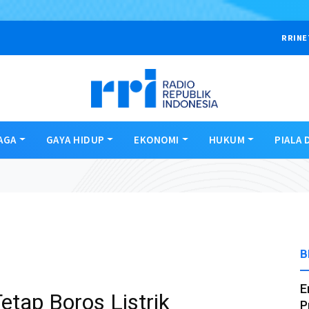
RRINE
AGA
GAYA HIDUP
EKONOMI
HUKUM
PIALA 
B
E
etap Boros Listrik
P