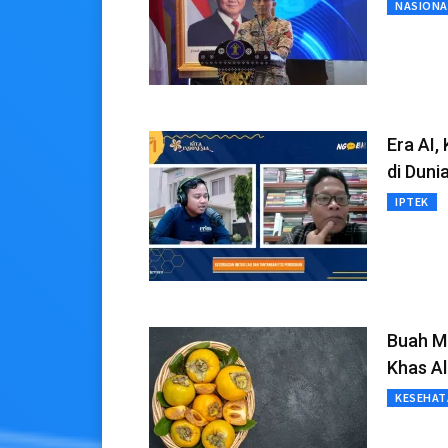
NASIONA
Era AI,
di Duni
IPTEK
Buah M
Khas A
KESEHAT