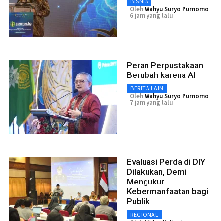
BISNIS
Oleh
Wahyu Suryo Purnomo
6 jam yang lalu
Peran Perpustakaan
Berubah karena AI
BERITA LAIN
Oleh
Wahyu Suryo Purnomo
7 jam yang lalu
Evaluasi Perda di DIY
Dilakukan, Demi
Mengukur
Kebermanfaatan bagi
Publik
REGIONAL