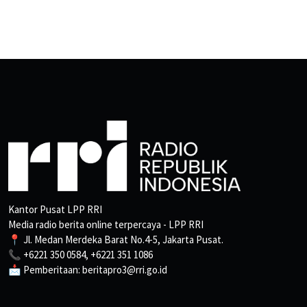
Kantor Pusat LPP RRI
Media radio berita online terpercaya - LPP RRI
📍 Jl. Medan Merdeka Barat No.4-5, Jakarta Pusat.
📞 +6221 350 0584, +6221 351 1086
📩 Pemberitaan: beritapro3@rri.go.id