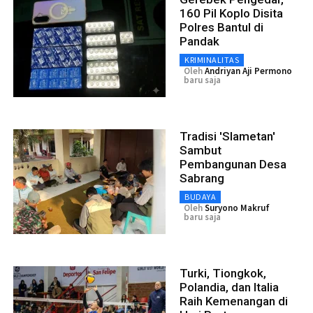
160 Pil Koplo Disita
Polres Bantul di
Pandak
KRIMINALITAS
Oleh
Andriyan Aji Permono
baru saja
Tradisi 'Slametan'
Sambut
Pembangunan Desa
Sabrang
BUDAYA
Oleh
Suryono Makruf
baru saja
Turki, Tiongkok,
Polandia, dan Italia
Raih Kemenangan di