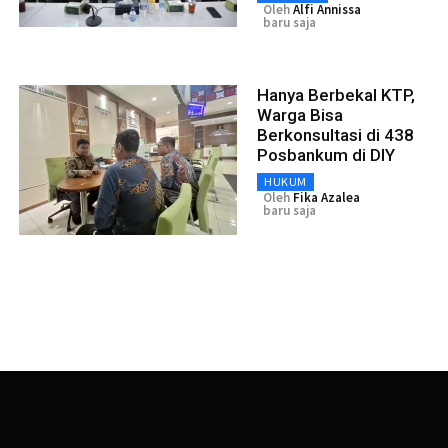
Oleh
Alfi Annissa
baru saja
Hanya Berbekal KTP,
Warga Bisa
Berkonsultasi di 438
Posbankum di DIY
HUKUM
Oleh
Fika Azalea
baru saja