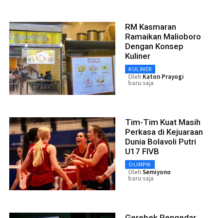
RM Kasmaran
Ramaikan Malioboro
Dengan Konsep
Kuliner
KULINER
Oleh
Katon Prayogi
baru saja
Tim-Tim Kuat Masih
Perkasa di Kejuaraan
Dunia Bolavoli Putri
U17 FIVB
OLIMPIK
Oleh
Semiyono
baru saja
Gerebek Pengedar,