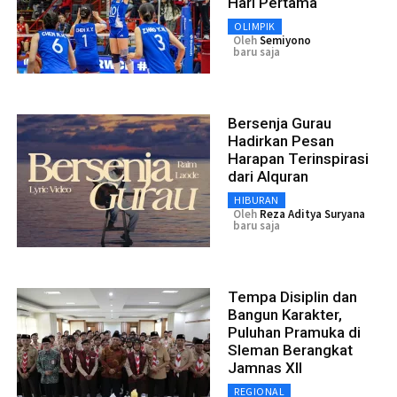
Hari Pertama
OLIMPIK
Oleh
Semiyono
baru saja
Bersenja Gurau
Hadirkan Pesan
Harapan Terinspirasi
dari Alquran
HIBURAN
Oleh
Reza Aditya Suryana
baru saja
Tempa Disiplin dan
Bangun Karakter,
Puluhan Pramuka di
Sleman Berangkat
Jamnas XII
REGIONAL