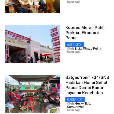
baru saja
Kopdes Merah Putih
Perkuat Ekonomi
Papua
ASTA CITA
Oleh
Siska Winda Putri
baru saja
Satgas Yonif 734/SNS
Hadirkan Honai Sehat
Papua Damai Bantu
Layanan Kesehatan
DAERAH 3T
Oleh
Mecky. B. V.
Kumurawak
baru saja