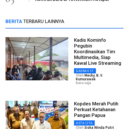
BERITA
TERBARU LAINNYA
Kadis Kominfo
Pegubin
Koordinasikan Tim
Multimedia, Siap
Kawal Live Streaming
DAERAH 3T
Oleh
Mecky. B. V.
Kumurawak
baru saja
Kopdes Merah Putih
Perkuat Ketahanan
Pangan Papua
ASTA CITA
Oleh
Siska Winda Putri