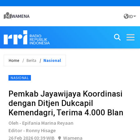
WAMENA
ID
Home
Berita
Nasional
NASIONAL
Pemkab Jayawijaya Koordinasi
dengan Ditjen Dukcapil
Kemendagri, Terima 4.000 Blan
Oleh - Epifania Marina Reyaan
Editor - Ronny Hisage
26 Feb 2026 03:39 WIB
Wamena