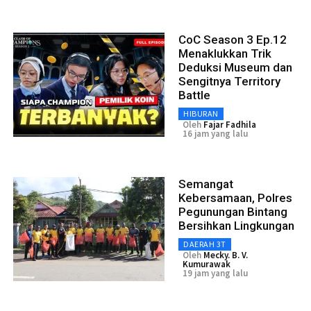
CoC Season 3 Ep.12
Menaklukkan Trik
Deduksi Museum dan
Sengitnya Territory
Battle
HIBURAN
Oleh
Fajar Fadhila
16 jam yang lalu
Semangat
Kebersamaan, Polres
Pegunungan Bintang
Bersihkan Lingkungan
DAERAH 3T
Oleh
Mecky. B. V.
Kumurawak
19 jam yang lalu