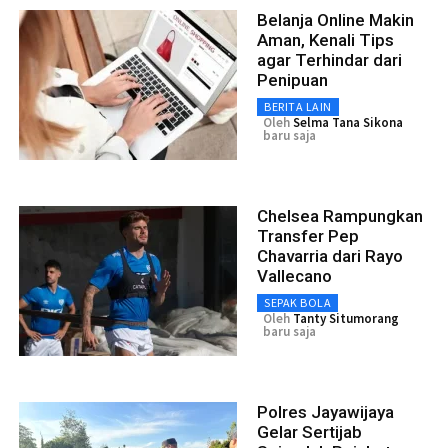
Belanja Online Makin
Aman, Kenali Tips
agar Terhindar dari
Penipuan
BERITA LAIN
Oleh
Selma Tana Sikona
baru saja
Chelsea Rampungkan
Transfer Pep
Chavarria dari Rayo
Vallecano
SEPAK BOLA
Oleh
Tanty Situmorang
baru saja
Polres Jayawijaya
Gelar Sertijab