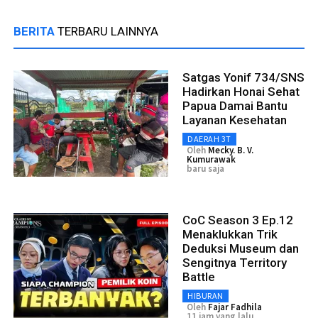
BERITA
TERBARU LAINNYA
Satgas Yonif 734/SNS
Hadirkan Honai Sehat
Papua Damai Bantu
Layanan Kesehatan
DAERAH 3T
Oleh
Mecky. B. V.
Kumurawak
baru saja
CoC Season 3 Ep.12
Menaklukkan Trik
Deduksi Museum dan
Sengitnya Territory
Battle
HIBURAN
Oleh
Fajar Fadhila
11 jam yang lalu