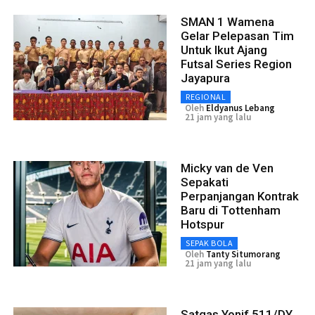
SMAN 1 Wamena
Gelar Pelepasan Tim
Untuk Ikut Ajang
Futsal Series Region
Jayapura
REGIONAL
Oleh
Eldyanus Lebang
21 jam yang lalu
Micky van de Ven
Sepakati
Perpanjangan Kontrak
Baru di Tottenham
Hotspur
SEPAK BOLA
Oleh
Tanty Situmorang
21 jam yang lalu
Satgas Yonif 511/DY