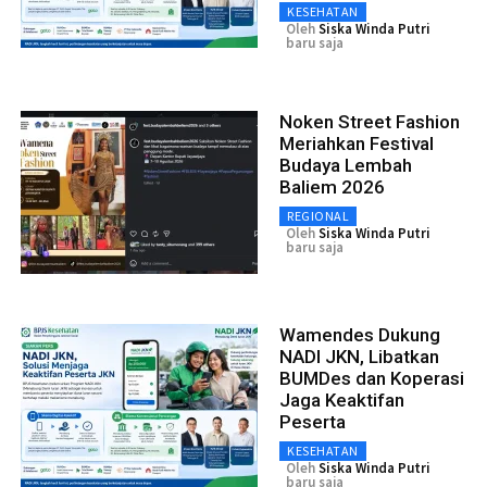
KESEHATAN
Oleh
Siska Winda Putri
baru saja
Noken Street Fashion
Meriahkan Festival
Budaya Lembah
Baliem 2026
REGIONAL
Oleh
Siska Winda Putri
baru saja
Wamendes Dukung
NADI JKN, Libatkan
BUMDes dan Koperasi
Jaga Keaktifan
Peserta
KESEHATAN
Oleh
Siska Winda Putri
baru saja