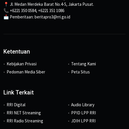
📍 Jl. Medan Merdeka Barat No.4-5, Jakarta Pusat.
📞 +6221 350 0584, +6221 351 1086
📩 Pemberitaan: beritapro3@rri.go.id
Ketentuan
Kebijakan Privasi
Tentang Kami
Pedoman Media Siber
Peta Situs
Link Terkait
RRI Digital
Audio Library
RRI NET Streaming
PPID LPP RRI
RRI Radio Streaming
JDIH LPP RRI