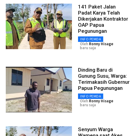
141 Paket Jalan
Padat Karya Telah
Dikerjakan Kontraktor
OAP Papua
Pegunungan
INFO PEMDA
Oleh
Ronny Hisage
baru saja
Dinding Baru di
Gunung Susu, Warga:
Terimakasih Gubernur
Papua Pegunungan
INFO PEMDA
Oleh
Ronny Hisage
baru saja
Senyum Warga
Wamena saat Akes