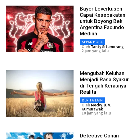
Bayer Leverkusen
Capai Kesepakatan
untuk Boyong Bek
Argentina Facundo
Medina
SEPAK BOLA
Oleh
Tanty Situmorang
2 jam yang lalu
Mengubah Keluhan
Menjadi Rasa Syukur
di Tengah Kerasnya
Realita
BERITA LAIN
Oleh
Mecky. B. V.
Kumurawak
10 jam yang lalu
Detective Conan