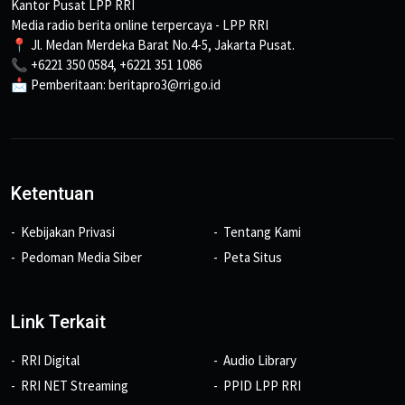
Kantor Pusat LPP RRI
Media radio berita online terpercaya - LPP RRI
📍 Jl. Medan Merdeka Barat No.4-5, Jakarta Pusat.
📞 +6221 350 0584, +6221 351 1086
📩 Pemberitaan: beritapro3@rri.go.id
Ketentuan
Kebijakan Privasi
Tentang Kami
Pedoman Media Siber
Peta Situs
Link Terkait
RRI Digital
Audio Library
RRI NET Streaming
PPID LPP RRI