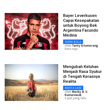
Bayer Leverkusen
Capai Kesepakatan
untuk Boyong Bek
Argentina Facundo
Medina
SEPAK BOLA
Oleh
Tanty Situmorang
baru saja
Mengubah Keluhan
Menjadi Rasa Syukur
di Tengah Kerasnya
Realita
BERITA LAIN
Oleh
Mecky. B. V.
Kumurawak
3 jam yang lalu