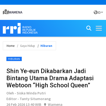
WAMENA
ID
Home
Gaya Hidup
Hiburan
HIBURAN
Shin Ye-eun Dikabarkan Jadi
Bintang Utama Drama Adaptasi
Webtoon “High School Queen”
Oleh - Siska Winda Putri
Editor - Tanty Situmorang
26 Feb 2026 13:40 WIB
Wamena