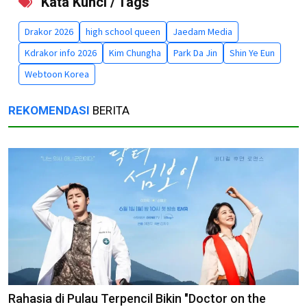
Kata Kunci / Tags
Drakor 2026
high school queen
Jaedam Media
Kdrakor info 2026
Kim Chungha
Park Da Jin
Shin Ye Eun
Webtoon Korea
REKOMENDASI
BERITA
Rahasia di Pulau Terpencil Bikin "Doctor on the