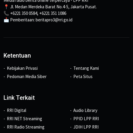
Media radio berita online terpercaya - LPP RRI
📍 Jl. Medan Merdeka Barat No.4-5, Jakarta Pusat.
📞 +6221 350 0584, +6221 351 1086
📩 Pemberitaan: beritapro3@rri.go.id
Ketentuan
Kebijakan Privasi
Tentang Kami
Pedoman Media Siber
Peta Situs
Link Terkait
RRI Digital
Audio Library
RRI NET Streaming
PPID LPP RRI
RRI Radio Streaming
JDIH LPP RRI