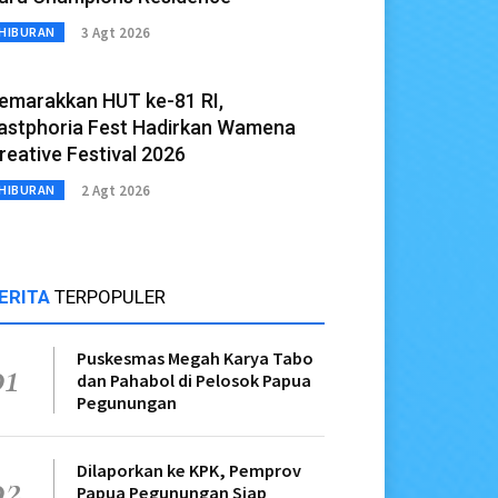
3 Agt 2026
HIBURAN
emarakkan HUT ke-81 RI,
astphoria Fest Hadirkan Wamena
reative Festival 2026
2 Agt 2026
HIBURAN
ERITA
TERPOPULER
Puskesmas Megah Karya Tabo
01
dan Pahabol di Pelosok Papua
Pegunungan
Dilaporkan ke KPK, Pemprov
02
Papua Pegunungan Siap