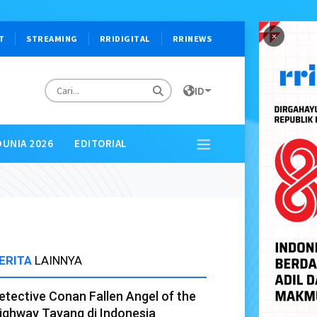
×
T
STREAMING
RRIDIGITAL
RRINEWS
ID
DUNIA 2026
EDITORIAL
ERITA
LAINNYA
etective Conan Fallen Angel of the
ighway Tayang di Indonesia