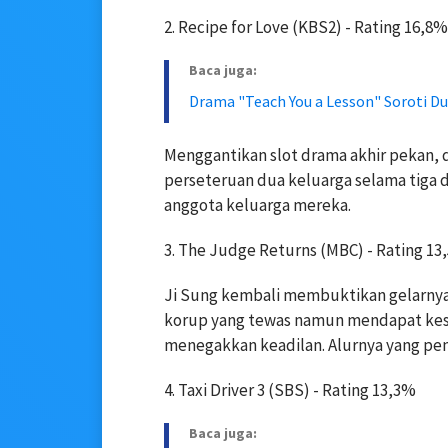
2. Recipe for Love (KBS2) -
Rating 16,8%
Baca juga:
Drama "Teach You a Lesson" Soroti Du
Menggantikan slot drama akhir pekan, d
perseteruan dua keluarga selama tiga 
anggota keluarga mereka.
3. The Judge Returns (MBC) -
Rating 13
Ji Sung kembali membuktikan gelarnya 
korup yang tewas namun mendapat kes
menegakkan keadilan. Alurnya yang pe
4. Taxi Driver 3 (SBS) -
Rating 13,3%
Baca juga: