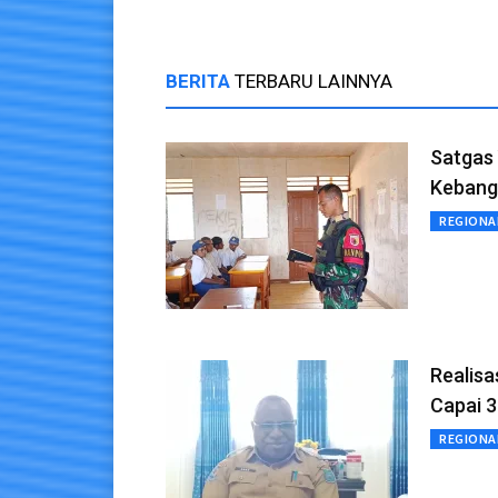
BERITA
TERBARU LAINNYA
Satgas
Kebang
REGIONA
Realis
Capai 3
REGIONA