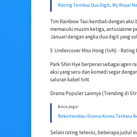
Rating Tembus Dua Digit, My Royal N
Tim Rainbow Taxi kembali dengan aksi 
memasuki musim ketiga, antusiasme pe
Januari dengan angka dua digit yang sol
5. Undercover Miss Hong (tvN) -
Rating
Park Shin Hye berperan sebagai agen r
aksi yang seru dan komedi segar dengan
saluran kabel tvN.
Drama Populer Lainnya (Trending di St
Baca juga:
Rekomendasi Drama Korea Terbaru Be
Selain rating televisi, beberapa judul i