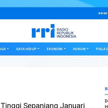
RRINE
AGA
GAYA HIDUP
EKONOMI
HUKUM
PIALA 
B
D
Tinggi Sepanjang Januari
H