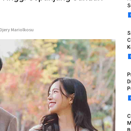
S
 Djery Mariolkosu
S
C
K
P
D
P
C
M
B