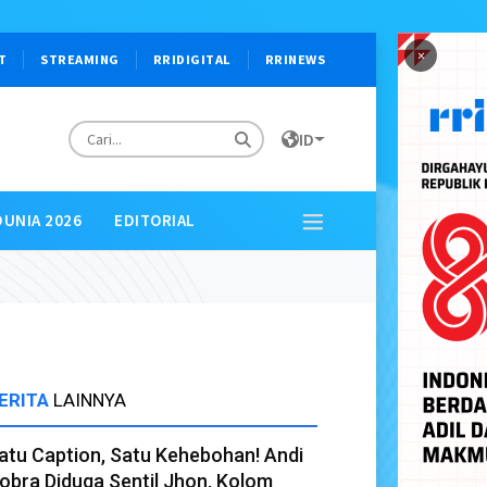
×
T
STREAMING
RRIDIGITAL
RRINEWS
ID
DUNIA 2026
EDITORIAL
ERITA
LAINNYA
atu Caption, Satu Kehebohan! Andi
obra Diduga Sentil Jhon, Kolom