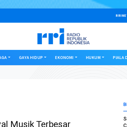
RRINE
AGA
GAYA HIDUP
EKONOMI
HUKUM
PIALA 
B
S
val Musik Terbesar
C