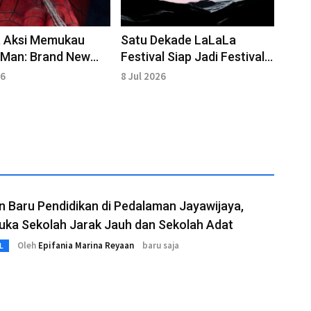
a Aksi Memukau
Satu Dekade LaLaLa
-Man: Brand New
Festival Siap Jadi Festival
ngga Cetak Rekor
Musik Terbesar di Asia
26
8 Jul 2026
ice
Tenggara
 Baru Pendidikan di Pedalaman Jayawijaya,
uka Sekolah Jarak Jauh dan Sekolah Adat
Oleh
Epifania Marina Reyaan
baru saja
L