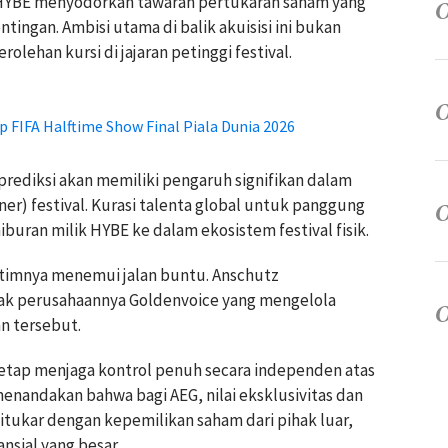
, HYBE menyodorkan tawaran pertukaran saham yang
ngan. Ambisi utama di balik akuisisi ini bukan
rolehan kursi di jajaran petinggi festival.
p FIFA Halftime Show Final Piala Dunia 2026
prediksi akan memiliki pengaruh signifikan dalam
er) festival. Kurasi talenta global untuk panggung
iburan milik HYBE ke dalam ekosistem festival fisik.
 timnya menemui jalan buntu. Anschutz
nak perusahaannya Goldenvoice yang mengelola
n tersebut.
tap menjaga kontrol penuh secara independen atas
 menandakan bahwa bagi AEG, nilai eksklusivitas dan
ditukar dengan kepemilikan saham dari pihak luar,
sial yang besar.