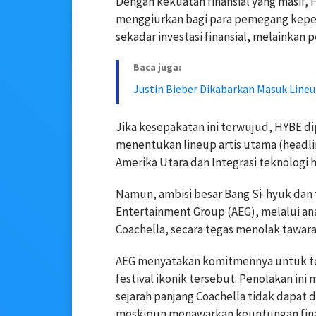
Dengan kekuatan finansial yang masif
menggiurkan bagi para pemegang kepenti
sekadar investasi finansial, melainkan pe
Baca juga:
Justin Bieber Dikabarkan Masuk Lineu
Jika kesepakatan ini terwujud, HYBE di
menentukan lineup artis utama (headlin
Amerika Utara dan Integrasi teknologi h
Namun, ambisi besar Bang Si-hyuk dan
Entertainment Group (AEG), melalui a
Coachella, secara tegas menolak tawara
AEG menyatakan komitmennya untuk te
festival ikonik tersebut. Penolakan ini
sejarah panjang Coachella tidak dapat 
meskipun menawarkan keuntungan finan