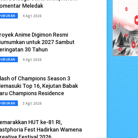
omentar Meledak
4 Agt 2026
HIBURAN
royek Anime Digimon Resmi
iumumkan untuk 2027 Sambut
eringatan 30 Tahun
4 Agt 2026
HIBURAN
lash of Champions Season 3
emasuki Top 16, Kejutan Babak
aru Champions Residence
3 Agt 2026
HIBURAN
emarakkan HUT ke-81 RI,
astphoria Fest Hadirkan Wamena
reative Festival 2026