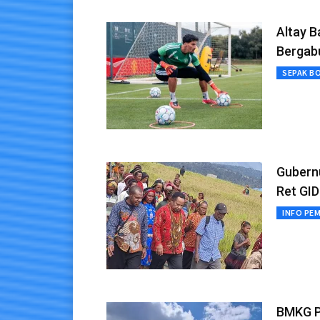
Altay B
Bergabu
SEPAK B
Gubern
Ret GID
INFO PE
BMKG P