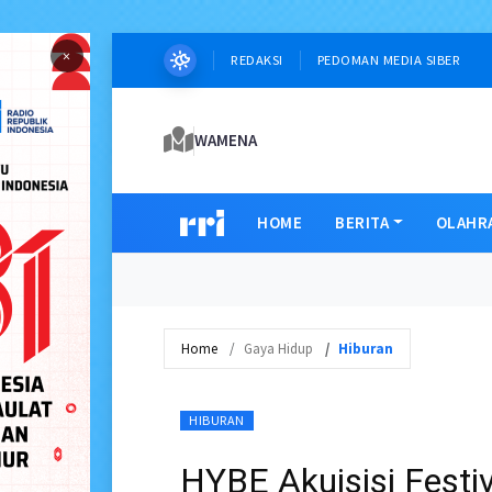
×
REDAKSI
PEDOMAN MEDIA SIBER
WAMENA
HOME
BERITA
OLAHR
Home
Gaya Hidup
Hiburan
HIBURAN
HYBE Akuisisi Festi