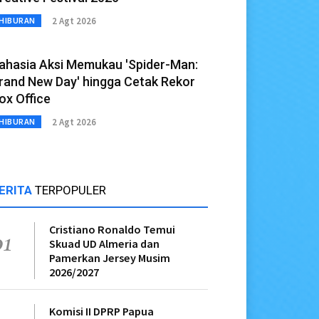
2 Agt 2026
HIBURAN
ahasia Aksi Memukau 'Spider-Man:
rand New Day' hingga Cetak Rekor
ox Office
2 Agt 2026
HIBURAN
ERITA
TERPOPULER
Cristiano Ronaldo Temui
01
Skuad UD Almeria dan
Pamerkan Jersey Musim
2026/2027
Komisi II DPRP Papua