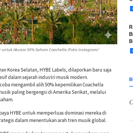
R
B
B
 untuk Akuisisi 50% Saham Coachella (Foto: Instagram/
an Korea Selatan, HYBE Labels, dilaporkan baru saja
sif dalam sejarah industri musik modern.
B
coba mengambil alih 50% kepemilikan Coachella
 musik paling bergengsi di Amerika Serikat, melalui
saham.
 upaya HYBE untuk memperluas dominasi mereka di
rategis dalam menentukan arah tren musik global.