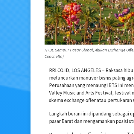
HYBE Gempur Pasar Global, Ajukan Exchange Offer
Coachella)
RRI.CO.ID, LOS ANGELES – Raksasa hibur
meluncurkan manuver bisnis paling agre
Perusahaan yang menaungi BTS ini men
Valley Music and Arts Festival, festival
skema exchange offer atau pertukaran 
Langkah berani ini dipandang sebagai
pasar Barat dan mengamankan posisi st