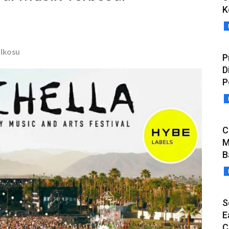
K
olkosu
P
D
P
C
M
B
S
E
C