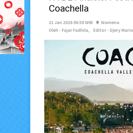
Coachella
21 Jan 2026 06:58 WIB
Wamena
Oleh - Fajar Fadhila,
Editor - Djery Mari