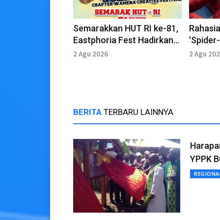
Semarakkan HUT RI ke-81,
Rahasi
Eastphoria Fest Hadirkan
'Spider
Wamena Creative Festival
Day' hi
2 Agu 2026
2 Agu 20
2026
Box Off
BERITA
TERBARU LAINNYA
Harapan
YPPK B
REGIONA