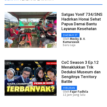
Satgas Yonif 734/SNS
Hadirkan Honai Sehat
Papua Damai Bantu
Layanan Kesehatan
DAERAH 3T
Oleh
Mecky. B. V.
Kumurawak
baru saja
CoC Season 3 Ep.12
Menaklukkan Trik
Deduksi Museum dan
Sengitnya Territory
Battle
HIBURAN
Oleh
Fajar Fadhila
12 jam yang lalu