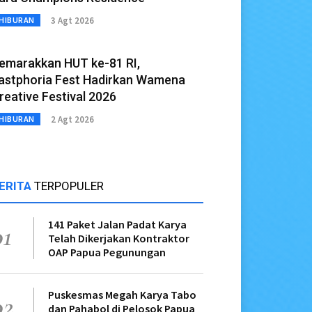
3 Agt 2026
HIBURAN
emarakkan HUT ke-81 RI,
astphoria Fest Hadirkan Wamena
reative Festival 2026
2 Agt 2026
HIBURAN
ERITA
TERPOPULER
141 Paket Jalan Padat Karya
01
Telah Dikerjakan Kontraktor
OAP Papua Pegunungan
Puskesmas Megah Karya Tabo
02
dan Pahabol di Pelosok Papua