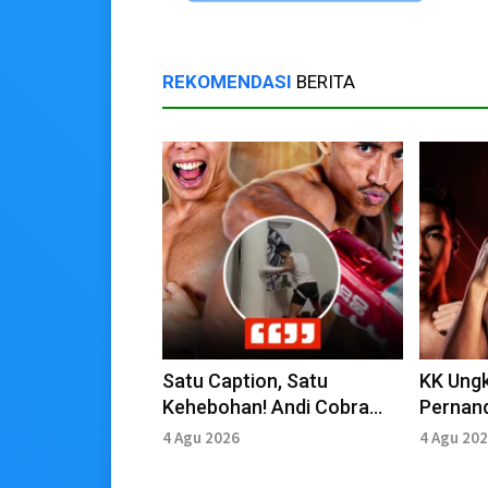
REKOMENDASI
BERITA
Satu Caption, Satu
KK Ungk
Kehebohan! Andi Cobra
Pernan
Diduga Sentil Jhon, Kolom
Lawan A
4 Agu 2026
4 Agu 20
Komentar Meledak
Menun