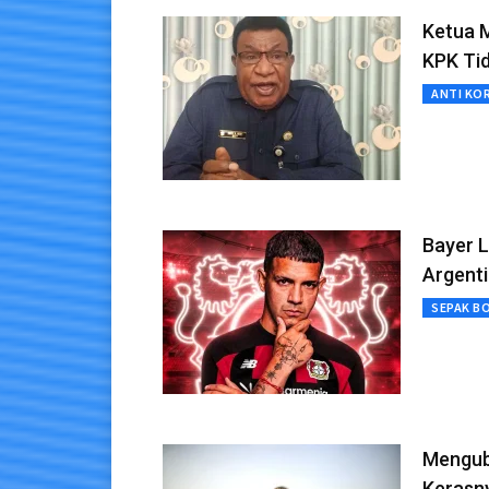
Ketua 
KPK Ti
ANTI KO
Bayer 
Argent
SEPAK B
Mengub
Kerasny