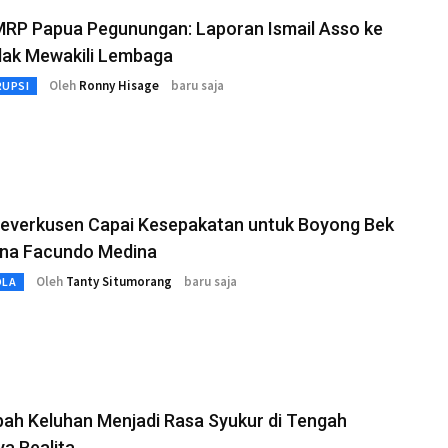
MRP Papua Pegunungan: Laporan Ismail Asso ke
dak Mewakili Lembaga
Oleh
Ronny Hisage
baru saja
RUPSI
Leverkusen Capai Kesepakatan untuk Boyong Bek
ina Facundo Medina
Oleh
Tanty Situmorang
baru saja
OLA
ah Keluhan Menjadi Rasa Syukur di Tengah
a Realita