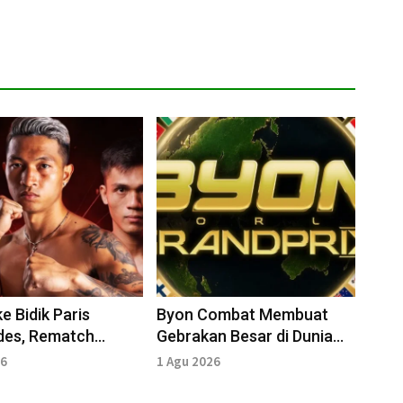
e Bidik Paris
Byon Combat Membuat
des, Rematch
Gebrakan Besar di Dunia
ziz Calim Harus
Olahraga Tarung
26
1 Agu 2026
ggu