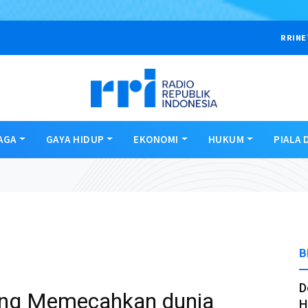
RRINE
AGA
GAYA HIDUP
EKONOMI
HUKUM
PIALA 
B
D
yang Memecahkan dunia
H