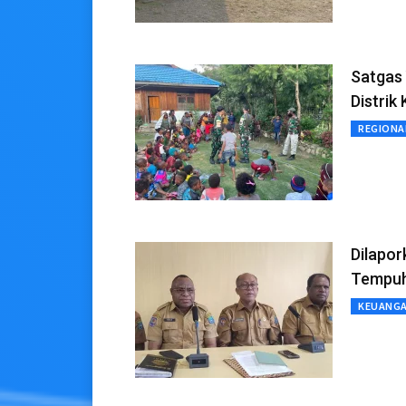
Satgas
Distrik
REGIONA
Dilapo
Tempuh
KEUANG