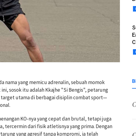
S
E
C
B
 ada nama yang memicu adrenalin, sebuah momok
ini, sosok itu adalah Kkajhe "Si Bengis", petarung
 target utama di berbagai disiplin combat sport—
onal.
enangan KO-nya yang cepat dan brutal, tetapi juga
sa, tercermin dari fisik atletisnya yang prima. Dengan
tarung yang agresif tanpa kompromi, ia telah