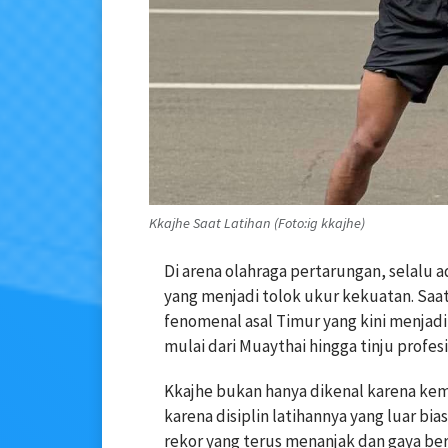
Kkajhe Saat Latihan (Foto:ig kkajhe)
Di arena olahraga pertarungan, selalu
yang menjadi tolok ukur kekuatan. Saat 
fenomenal asal Timur yang kini menjadi
mulai dari Muaythai hingga tinju profesi
Kkajhe bukan hanya dikenal karena kem
karena disiplin latihannya yang luar bia
rekor yang terus menanjak dan gaya ber