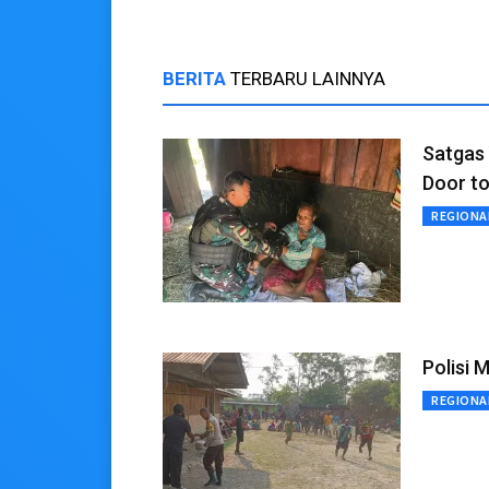
BERITA
TERBARU LAINNYA
Satgas 
Door to
REGIONA
Polisi
REGIONA