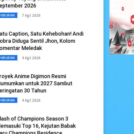
eptember 2026
7 Agt 2026
HIBURAN
atu Caption, Satu Kehebohan! Andi
obra Diduga Sentil Jhon, Kolom
omentar Meledak
4 Agt 2026
HIBURAN
royek Anime Digimon Resmi
iumumkan untuk 2027 Sambut
eringatan 30 Tahun
4 Agt 2026
HIBURAN
lash of Champions Season 3
emasuki Top 16, Kejutan Babak
aru Champions Residence