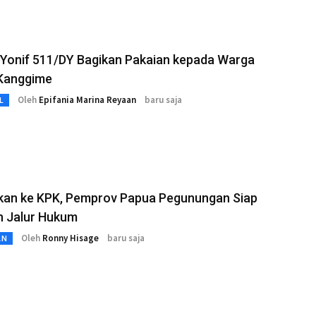
 Yonif 511/DY Bagikan Pakaian kepada Warga
 Kanggime
Oleh
Epifania Marina Reyaan
baru saja
L
rkan ke KPK, Pemprov Papua Pegunungan Siap
 Jalur Hukum
Oleh
Ronny Hisage
baru saja
AN