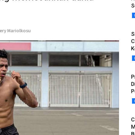
S
jery Mariolkosu
S
C
K
P
D
P
C
M
B