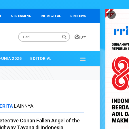
×
T
STREAMING
RRIDIGITAL
RRINEWS
ID
DUNIA 2026
EDITORIAL
ERITA
LAINNYA
etective Conan Fallen Angel of the
ighway Tayang di Indonesia