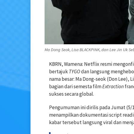
Ma Dong Seok, Lisa BLACKPINK, dan Lee Jin Uk Se
KBRN, Wamena: Netflix resmi mengonfir
bertajuk
TYGO
dan langsung menghebohka
nama besar: Ma Dong-seok (Don Lee), L
bagian dari semesta film
Extraction
fran
sukses secara global.
Pengumuman ini dirilis pada Jumat (5/12
menampilkan dokumentasi script readi
kabar tersebut langsung viral dan menja