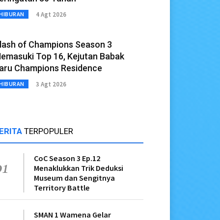
4 Agt 2026
HIBURAN
lash of Champions Season 3
emasuki Top 16, Kejutan Babak
aru Champions Residence
3 Agt 2026
HIBURAN
ERITA
TERPOPULER
CoC Season 3 Ep.12
01
Menaklukkan Trik Deduksi
Museum dan Sengitnya
Territory Battle
SMAN 1 Wamena Gelar