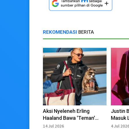
REKOMENDASI
BERITA
Aksi Nyeleneh Erling
Justin 
Haaland Bawa 'Teman'
Masuk L
Rakun usai Kembali dari
Halftim
14 Jul 2026
4 Jul 202