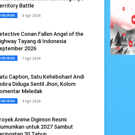
erritory Battle
8 Agt 2026
HIBURAN
etective Conan Fallen Angel of the
ighway Tayang di Indonesia
eptember 2026
7 Agt 2026
HIBURAN
atu Caption, Satu Kehebohan! Andi
obra Diduga Sentil Jhon, Kolom
omentar Meledak
4 Agt 2026
HIBURAN
royek Anime Digimon Resmi
iumumkan untuk 2027 Sambut
eringatan 30 Tahun