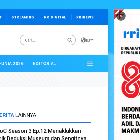
×
T
STREAMING
RRIDIGITAL
RRINEWS
ID
DUNIA 2026
EDITORIAL
ERITA
LAINNYA
oC Season 3 Ep.12 Menaklukkan
rik Deduksi Museum dan Sengitnya