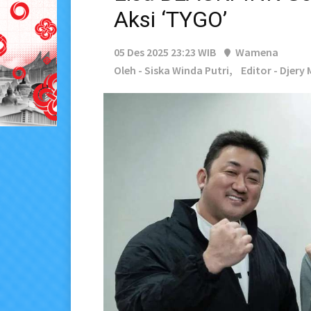
Aksi ‘TYGO’
05 Des 2025 23:23 WIB
Wamena
Oleh - Siska Winda Putri,
Editor - Djery