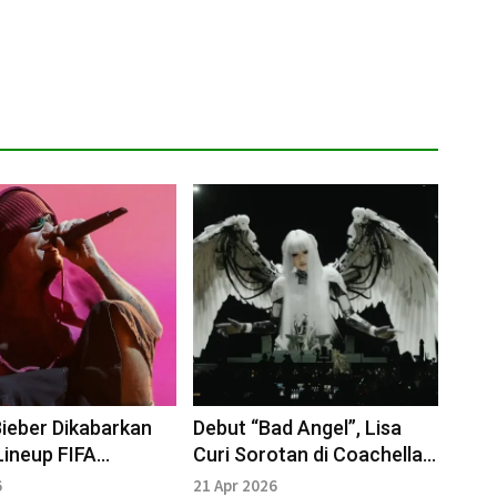
Bieber Dikabarkan
Debut “Bad Angel”, Lisa
ineup FIFA
Curi Sorotan di Coachella
e Show Final Piala
2026
6
21 Apr 2026