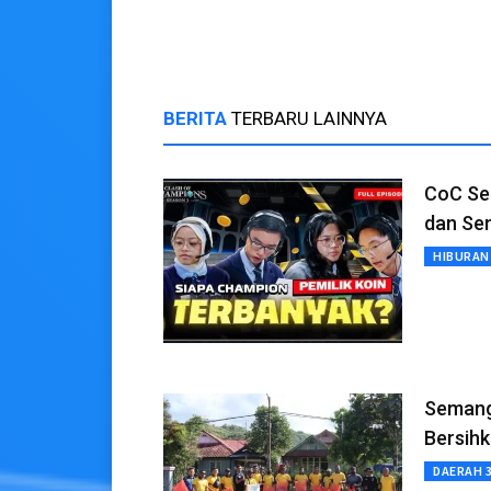
Piala Dunia 2026
Dunia 2
BERITA
TERBARU LAINNYA
CoC Se
dan Sen
HIBURAN
Semang
Bersih
DAERAH 