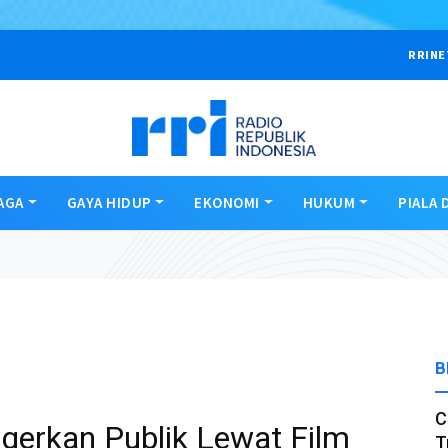
RRINE
AGA
GAYA HIDUP
EKONOMI
HUKUM
PIALA 
B
C
erkan Publik Lewat Film
T