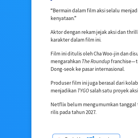
“Bermain dalam film aksi selalu menjadi
kenyataan.”
Aktor dengan rekam jejak aksi dan thr
karakter dalam film ini.
Film ini ditulis oleh Cha Woo-jin dan d
mengarahkan
The Roundup
franchise—t
Dong-seok ke pasar internasional.
Produser film ini juga berasal dari kol
menjadikan
TYGO
salah satu proyek aksi 
Netflix belum mengumumkan tanggal tay
rilis pada tahun 2027.