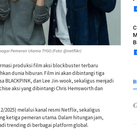
C
M
B
bagai Pemeran Utama TYGO (Foto: @netflikr)
masi produksi film aksi blockbuster terbaru
n dunia hiburan. Film ini akan dibintangi tiga
isa BLACKPINK, dan Lee Jin-wook, sekaligus menjadi
B
chise aksi yang dibintangi Chris Hemsworth dan
/2025) melalui kanal resmi Netflix, sekaligus
ng ketiga pemeran utama. Dalam hitungan jam,
di trending di berbagai platform global.