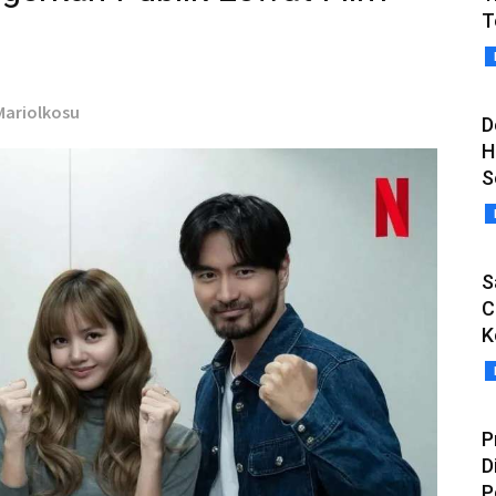
T
 Mariolkosu
D
H
S
S
C
K
P
D
P