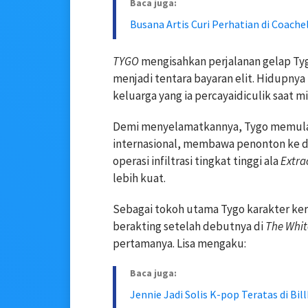
Baca juga:
Busana Artis Curi Perhatian di Coache
TYGO
mengisahkan perjalanan gelap Tyg
menjadi tentara bayaran elit. Hidupnya 
keluarga yang ia percayaidiculik saat mi
Demi menyelamatkannya, Tygo memulai 
internasional, membawa penonton ke du
operasi infiltrasi tingkat tinggi ala
Extra
lebih kuat.
Sebagai tokoh utama Tygo karakter kera
berakting setelah debutnya di
The Whit
pertamanya. Lisa mengaku:
Baca juga:
Jennie Jadi Solis K-pop Teratas di Bil