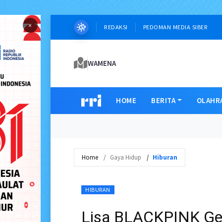
×
REDAKSI
PEDOMAN MEDIA SIBER
WAMENA
HOME
BERITA
OLAHR
Home
Gaya Hidup
Hiburan
HIBURAN
Lisa BLACKPINK Geg