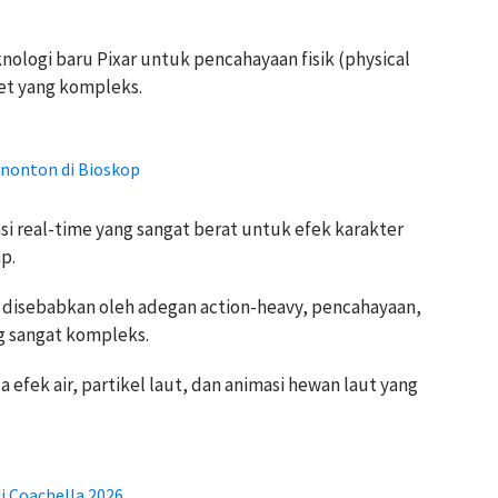
ologi baru Pixar untuk pencahayaan fisik (physical
net yang kompleks.
enonton di Bioskop
 real-time yang sangat berat untuk efek karakter
ap.
gi disebabkan oleh adegan action-heavy, pencahayaan,
ng sangat kompleks.
 efek air, partikel laut, dan animasi hewan laut yang
di Coachella 2026