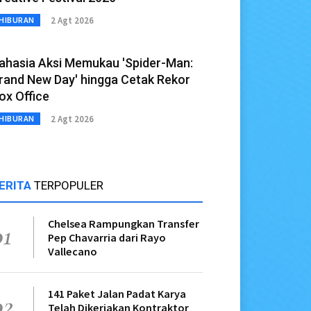
2 Agt 2026
HIBURAN
ahasia Aksi Memukau 'Spider-Man:
rand New Day' hingga Cetak Rekor
ox Office
2 Agt 2026
HIBURAN
ERITA
TERPOPULER
Chelsea Rampungkan Transfer
01
Pep Chavarria dari Rayo
Vallecano
141 Paket Jalan Padat Karya
02
Telah Dikerjakan Kontraktor