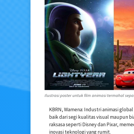
Ilustrasi poster untuk film animasi termahal sep
KBRN, Wamena: Industri animasi glob
baik dari segi kualitas visual maupun b
raksasa seperti Disney dan Pixar, meme
inovasi teknologi yang rumit.