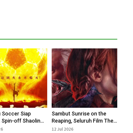
 Soccer Siap
Sambut Sunrise on the
 Spin-off Shaolin
Reaping, Seluruh Film The
Hadir dengan
Hunger Games
26
12 Jul 2026