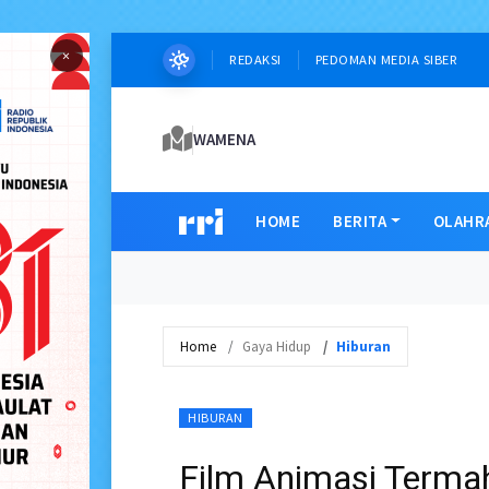
×
REDAKSI
PEDOMAN MEDIA SIBER
WAMENA
HOME
BERITA
OLAHR
Home
Gaya Hidup
Hiburan
HIBURAN
Film Animasi Terma