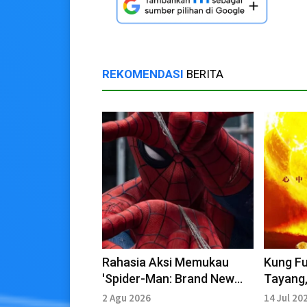
REKOMENDASI
BERITA
Rahasia Aksi Memukau
Kung Fu
'Spider-Man: Brand New
Tayang,
Day' hingga Cetak Rekor
Soccer 
2 Agu 2026
14 Jul 20