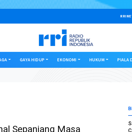
RRINE
AGA
GAYA HIDUP
EKONOMI
HUKUM
PIALA 
B
S
hal Sepanjang Masa
C