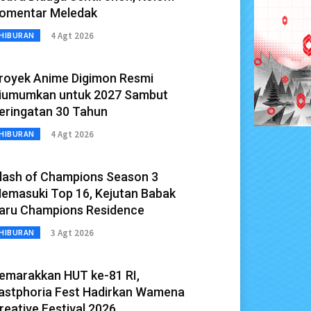
omentar Meledak
4 Agt 2026
HIBURAN
royek Anime Digimon Resmi
iumumkan untuk 2027 Sambut
eringatan 30 Tahun
4 Agt 2026
HIBURAN
lash of Champions Season 3
emasuki Top 16, Kejutan Babak
aru Champions Residence
3 Agt 2026
HIBURAN
emarakkan HUT ke-81 RI,
astphoria Fest Hadirkan Wamena
reative Festival 2026