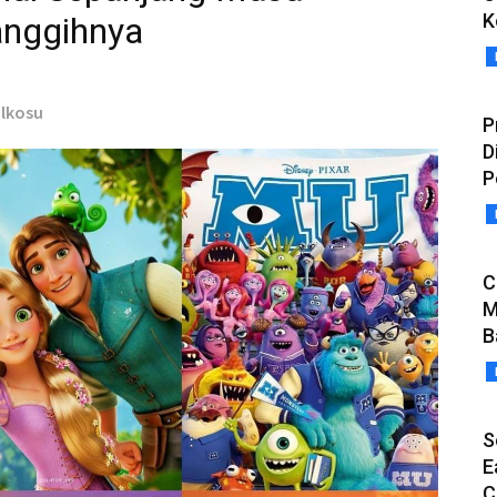
K
anggihnya
olkosu
P
D
P
C
M
B
S
E
C