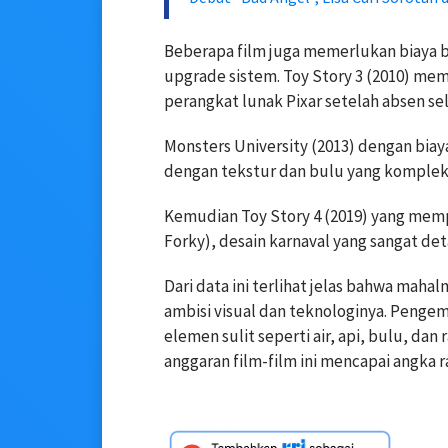
Beberapa film juga memerlukan biaya b
upgrade sistem. Toy Story 3 (2010) mem
perangkat lunak Pixar setelah absen sel
Monsters University (2013) dengan biay
dengan tekstur dan bulu yang kompleks
Kemudian Toy Story 4 (2019) yang mem
Forky), desain karnaval yang sangat det
Dari data ini terlihat jelas bahwa maha
ambisi visual dan teknologinya. Peng
elemen sulit seperti air, api, bulu, d
anggaran film-film ini mencapai angka r