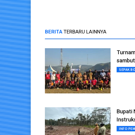
Box Office
Cerita 
BERITA
TERBARU LAINNYA
Turnam
sambut
SEPAK B
Bupati 
Instruk
INFO PE