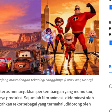
R
B
B
B
anjang masa dengan teknologi canggihnya (Foto: Pixar, Disney)
al terus menunjukkan perkembangan yang memukau,
iaya produksi. Sejumlah film animasi, didominasi oleh
cahkan rekor sebagai yang termahal, didorong oleh