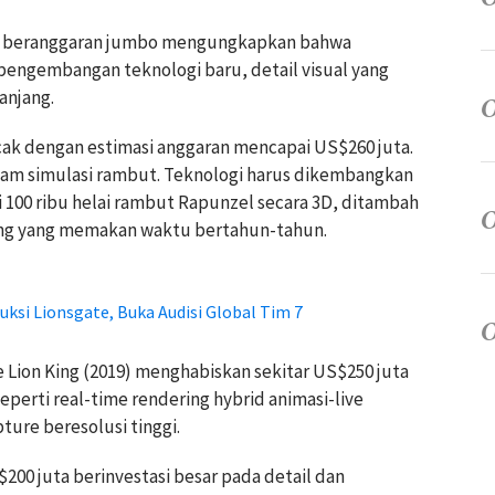
masi beranggaran jumbo mengungkapkan bahwa
 pengembangan teknologi baru, detail visual yang
anjang.
ak dengan estimasi anggaran mencapai US$260 juta.
am simulasi rambut. Teknologi harus dikembangkan
 100 ribu helai rambut Rapunzel secara 3D, ditambah
ang yang memakan waktu bertahun-tahun.
uksi Lionsgate, Buka Audisi Global Tim 7
he Lion King (2019) menghabiskan sekitar US$250 juta
perti real-time rendering hybrid animasi-live
ture beresolusi tinggi.
200 juta berinvestasi besar pada detail dan