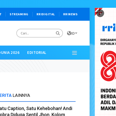
×
T
STREAMING
RRIDIGITAL
RRINEWS
ID
DUNIA 2026
EDITORIAL
ERITA
LAINNYA
atu Caption, Satu Kehebohan! Andi
obra Diduga Sentil Jhon, Kolom