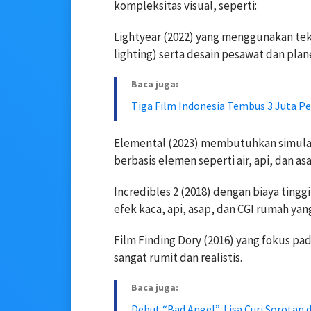
kompleksitas visual, seperti:
Lightyear (2022) yang menggunakan tekn
lighting) serta desain pesawat dan pla
Baca juga:
Tiga Film Indonesia Tembus 3 Juta P
Elemental (2023) membutuhkan simulasi
berbasis elemen seperti air, api, dan as
Incredibles 2 (2018) dengan biaya ting
efek kaca, api, asap, dan CGI rumah ya
Film Finding Dory (2016) yang fokus pada
sangat rumit dan realistis.
Baca juga:
Debut “Bad Angel”, Lisa Curi Sorotan 