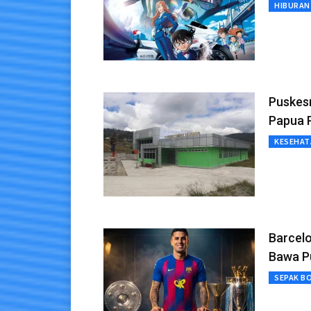
HIBURAN
Puskes
Papua 
KESEHAT
Barcelo
Bawa P
SEPAK B