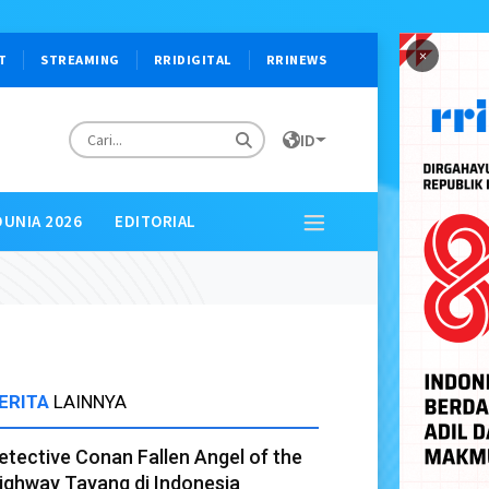
×
T
STREAMING
RRIDIGITAL
RRINEWS
ID
DUNIA 2026
EDITORIAL
ERITA
LAINNYA
etective Conan Fallen Angel of the
ighway Tayang di Indonesia