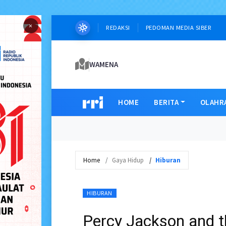
×
REDAKSI
PEDOMAN MEDIA SIBER
WAMENA
HOME
BERITA
OLAHR
Home
Gaya Hidup
Hiburan
HIBURAN
Percy Jackson and