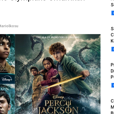
S
 Mariolkosu
S
C
K
P
D
P
C
M
B