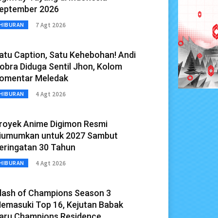
eptember 2026
7 Agt 2026
HIBURAN
atu Caption, Satu Kehebohan! Andi
obra Diduga Sentil Jhon, Kolom
omentar Meledak
4 Agt 2026
HIBURAN
royek Anime Digimon Resmi
iumumkan untuk 2027 Sambut
eringatan 30 Tahun
4 Agt 2026
HIBURAN
lash of Champions Season 3
emasuki Top 16, Kejutan Babak
aru Champions Residence