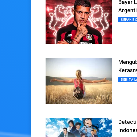
Bayer 
Argent
SEPAK B
Mengub
Kerasny
BERITA L
Detecti
Indone