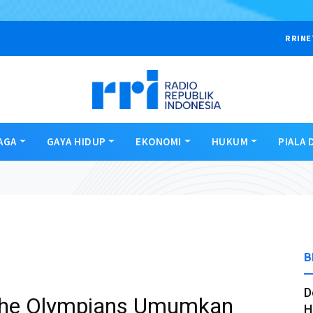
RRINE
AGA
GAYA HIDUP
EKONOMI
HUKUM
PIALA 
B
D
 the Olympians Umumkan
H