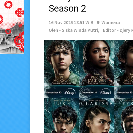
Season 2
16 Nov 2025 18:51 WIB
Wamena
Oleh - Siska Winda Putri,
Editor - Djery