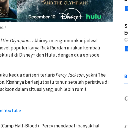
S
eal)
E
C
d the Olympians
akhirnya mengumumkan jadwal
ovel populer karya Rick Riordan ini akan kembali
sklusif di Disney+ dan Hulu, dengan dua episode
ku kedua dari seri terlaris
Percy Jackson
, yakni The
B
n. Kisahnya berlanjut satu tahun setelah peristiwa di
kson dalam situasi yang jauh lebih rumit.
el YouTube
 (Camp Half-Blood), Percy mendapati banyak hal