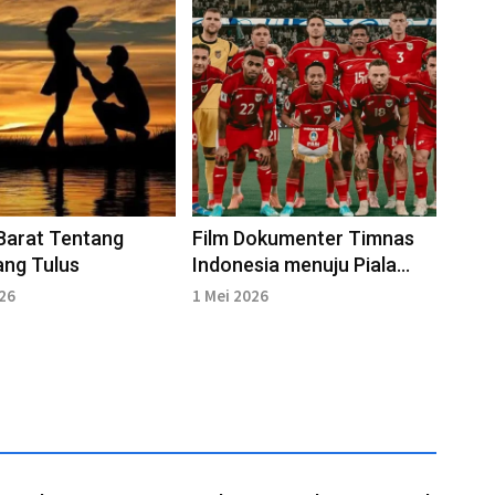
Barat Tentang
Film Dokumenter Timnas
ang Tulus
Indonesia menuju Piala
Dunia Tayang di Bioskop
026
1 Mei 2026
Juni 2026