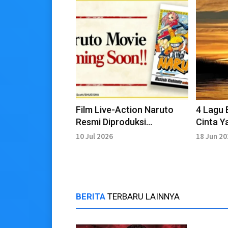
Film Live-Action Naruto
4 Lagu 
Resmi Diproduksi
Cinta Y
Lionsgate, Buka Audisi
10 Jul 2026
18 Jun 2
Global Tim 7
BERITA
TERBARU LAINNYA