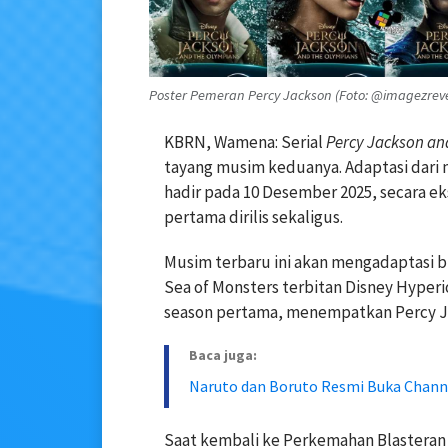
Poster Pemeran Percy Jackson (Foto: @imagezrev
KBRN, Wamena: Serial
Percy Jackson an
tayang musim keduanya. Adaptasi dari n
hadir pada 10 Desember 2025, secara ek
pertama dirilis sekaligus.
Musim terbaru ini akan mengadaptasi bu
Sea of Monsters terbitan Disney Hyperio
season pertama, menempatkan Percy Jac
Baca juga:
Naruto dan Boruto Resmi Buka Chann
Saat kembali ke Perkemahan Blasteran