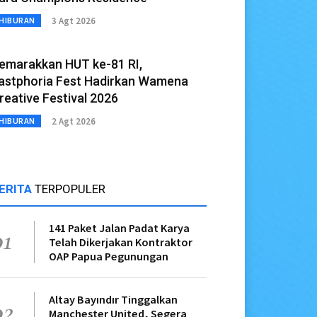
3 Agt 2026
HIBURAN
emarakkan HUT ke-81 RI,
astphoria Fest Hadirkan Wamena
reative Festival 2026
2 Agt 2026
HIBURAN
ERITA
TERPOPULER
141 Paket Jalan Padat Karya
01
Telah Dikerjakan Kontraktor
OAP Papua Pegunungan
Altay Bayındır Tinggalkan
02
Manchester United, Segera