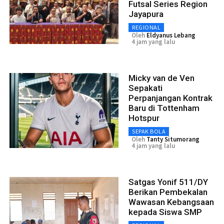
Futsal Series Region
Jayapura
REGIONAL
Oleh
Eldyanus Lebang
4 jam yang lalu
Micky van de Ven
Sepakati
Perpanjangan Kontrak
Baru di Tottenham
Hotspur
SEPAK BOLA
Oleh
Tanty Situmorang
4 jam yang lalu
Satgas Yonif 511/DY
Berikan Pembekalan
Wawasan Kebangsaan
kepada Siswa SMP