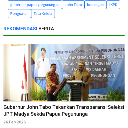
gubernur papua pegunungan
John Tabo
keuangan
LKPD
Penguatan
Tata Kelola
REKOMENDASI
BERITA
Gubernur John Tabo Tekankan Transparansi Seleksi
JPT Madya Sekda Papua Pegununga
26 Feb 2026