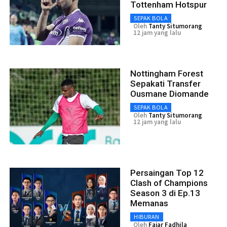
Tottenham Hotspur
SEPAK BOLA
Oleh
Tanty Situmorang
12 jam yang lalu
Nottingham Forest
Sepakati Transfer
Ousmane Diomande
SEPAK BOLA
Oleh
Tanty Situmorang
12 jam yang lalu
Persaingan Top 12
Clash of Champions
Season 3 di Ep.13
Memanas
HIBURAN
Oleh
Fajar Fadhila