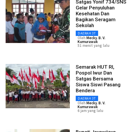
Satgas Yonif 734/SNS
Gelar Penyuluhan
Kesehatan Dan
Bagikan Seragam
Sekolah
DAERAH 3T
Oleh
Mecky. B. V.
Kumurawak
51 menit yang lalu
Semarak HUT RI,
Pospol Iwur Dan
Satgas Bersama
Siswa Siswi Pasang
Bendera
DAERAH 3T
Oleh
Mecky. B. V.
Kumurawak
6 jam yang lalu
Bupati Jayawijaya