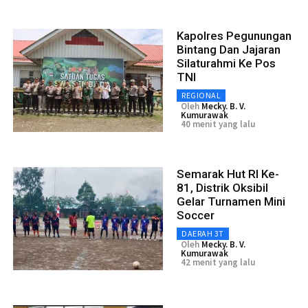
Kapolres Pegunungan
Bintang Dan Jajaran
Silaturahmi Ke Pos
TNI
REGIONAL
Oleh
Mecky. B. V.
Kumurawak
40 menit yang lalu
Semarak Hut RI Ke-
81, Distrik Oksibil
Gelar Turnamen Mini
Soccer
DAERAH 3T
Oleh
Mecky. B. V.
Kumurawak
42 menit yang lalu