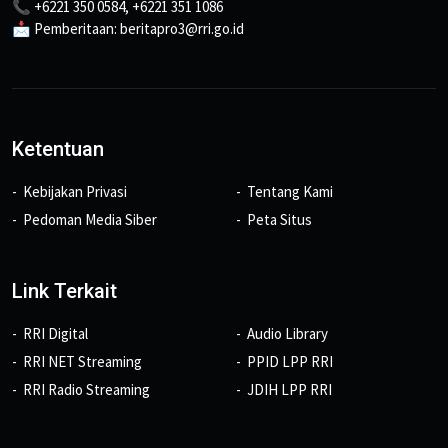
📞 +6221 350 0584, +6221 351 1086
📩 Pemberitaan: beritapro3@rri.go.id
Ketentuan
Kebijakan Privasi
Tentang Kami
Pedoman Media Siber
Peta Situs
Link Terkait
RRI Digital
Audio Library
RRI NET Streaming
PPID LPP RRI
RRI Radio Streaming
JDIH LPP RRI