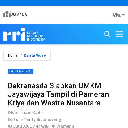
WAMENA
ID
Home
Berita Video
BERITA VIDEO
Dekranasda Siapkan UMKM
Jayawijaya Tampil di Pameran
Kriya dan Wastra Nusantara
Oleh - Ilham Kadir
Editor - Tanty Situmorang
03 Jul 2026 18:47 WIB
Wamena